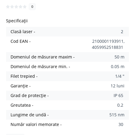
0
Specificații
Clasă laser -
2
Cod EAN -
2100001193911,
4059952518831
Domeniul de măsurare maxim -
50 m
Domeniul de măsurare min. -
0.05 m
Filet trepied -
1/4 "
Garanție -
12 luni
Grad de protecție -
IP 65
Greutatea -
0.2
Lungime de undă -
515 nm
Număr valori memorate -
30