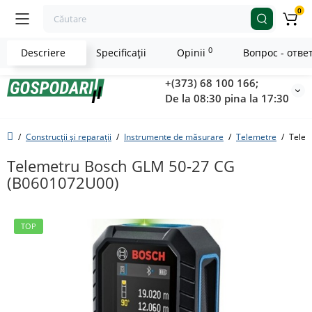
0
0
Descriere
Specificaţii
Opinii
Вопрос - отве
+(373) 68 100 166;
De la 08:30 pina la 17:30
Construcții și reparații
Instrumente de măsurare
Telemetre
Telem
Telemetru Bosch GLM 50-27 CG
(B0601072U00)
TOP