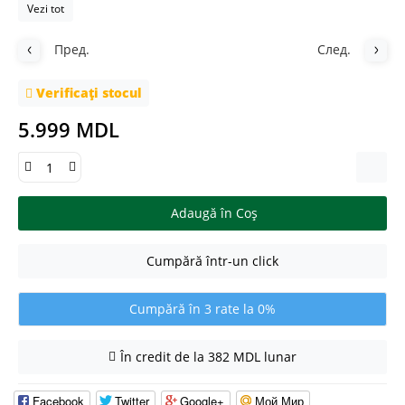
Vezi tot
Пред.
След.
Verificați stocul
5.999 MDL
Adaugă în Coş
Cumpără într-un click
Cumpără în 3 rate la 0%
În credit de la 382 MDL lunar
Facebook
Twitter
Google+
Мой Мир