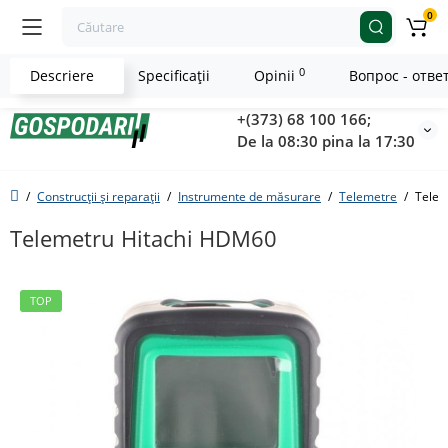
0
0
Descriere
Specificaţii
Opinii
Вопрос - отве
+(373) 68 100 166;
De la 08:30 pina la 17:30
Construcții și reparații
Instrumente de măsurare
Telemetre
Telem
Telemetru Hitachi HDM60
TOP