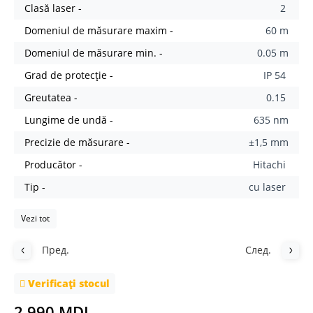
Clasă laser -
2
Domeniul de măsurare maxim -
60 m
Domeniul de măsurare min. -
0.05 m
Grad de protecție -
IP 54
Greutatea -
0.15
Lungime de undă -
635 nm
Precizie de măsurare -
±1,5 mm
Producător -
Hitachi
Tip -
cu laser
Vezi tot
Пред.
След.
Verificați stocul
2.990 MDL