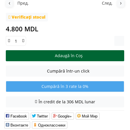
Пред.
След.
Verificați stocul
4.800 MDL
Adaugă în Coş
Cumpără într-un click
Cumpără în 3 rate la 0%
În credit de la 306 MDL lunar
Facebook
Twitter
Google+
Мой Мир
Вконтакте
Одноклассники