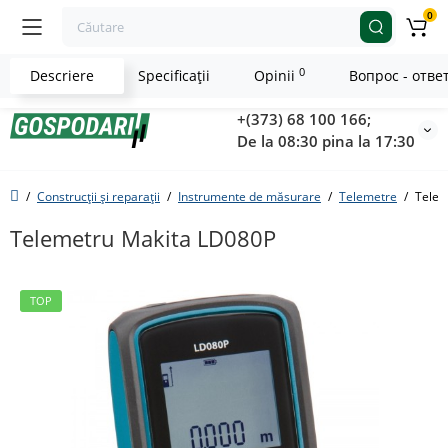
0
0
Descriere
Specificaţii
Opinii
Вопрос - отве
+(373) 68 100 166;
De la 08:30 pina la 17:30
Construcții și reparații
Instrumente de măsurare
Telemetre
Telem
Telemetru Makita LD080P
TOP