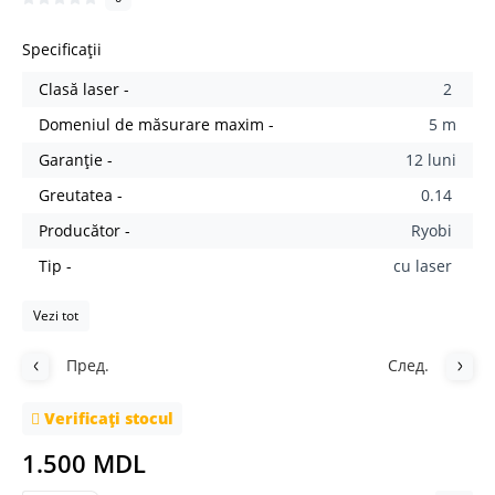
Specificații
Clasă laser -
2
Domeniul de măsurare maxim -
5 m
Garanție -
12 luni
Greutatea -
0.14
Producător -
Ryobi
Tip -
cu laser
Vezi tot
Пред.
След.
Verificați stocul
1.500 MDL