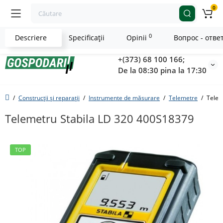
0
0
Descriere
Specificaţii
Opinii
Вопрос - отве
+(373) 68 100 166;
De la 08:30 pina la 17:30
Construcții și reparații
Instrumente de măsurare
Telemetre
Telem
Telemetru Stabila LD 320 400S18379
TOP