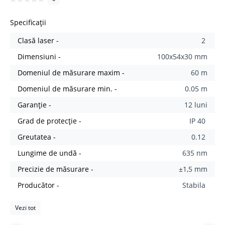
Specificații
Clasă laser -
2
Dimensiuni -
100х54х30 mm
Domeniul de măsurare maxim -
60 m
Domeniul de măsurare min. -
0.05 m
Garanție -
12 luni
Grad de protecție -
IP 40
Greutatea -
0.12
Lungime de undă -
635 nm
Precizie de măsurare -
±1,5 mm
Producător -
Stabila
Vezi tot