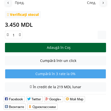
Пред.
След.
Verificați stocul
3.450 MDL
Adaugă în Coş
Cumpără într-un click
Cumpără în 3 rate la 0%
În credit de la 219 MDL lunar
Facebook
Twitter
Google+
Мой Мир
Вконтакте
Одноклассники