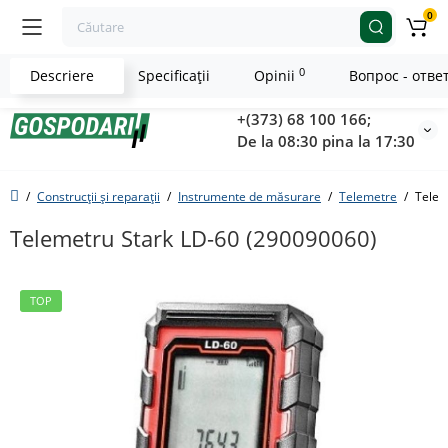
0
0
Descriere
Specificaţii
Opinii
Вопрос - отве
+(373) 68 100 166;
De la 08:30 pina la 17:30
Construcții și reparații
Instrumente de măsurare
Telemetre
Telem
Telemetru Stark LD-60 (290090060)
TOP