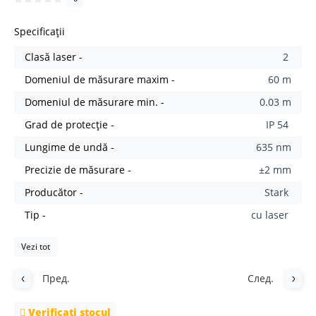
Specificații
Clasă laser -
2
Domeniul de măsurare maxim -
60 m
Domeniul de măsurare min. -
0.03 m
Grad de protecție -
IP 54
Lungime de undă -
635 nm
Precizie de măsurare -
±2 mm
Producător -
Stark
Tip -
cu laser
Vezi tot
Пред.
След.
Verificați stocul