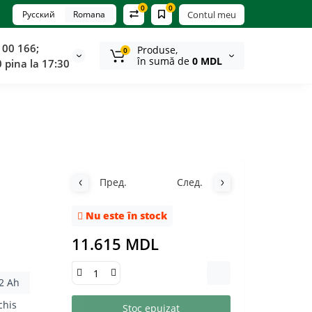
0
0
Русский
Romana
Contul meu
100 166;
Produse,
0
în sumă de
0 MDL
0 pina la 17:30
Пред.
След.
Nu este în stock
11.615 MDL
2 Ah
chis
Stoc epuizat