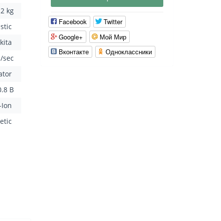
.2 kg
Facebook
Twitter
astic
Google+
Мой Мир
kita
Вконтакте
Одноклассники
/sec
ator
0.8 B
i-Ion
etic