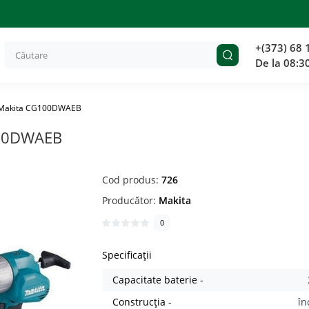
+(373) 68 
De la 08:3
nt Makita CG100DWAEB
100DWAEB
Cod produs:
726
Producător:
Makita
0
Specificații
Capacitate baterie -
Construcția -
în