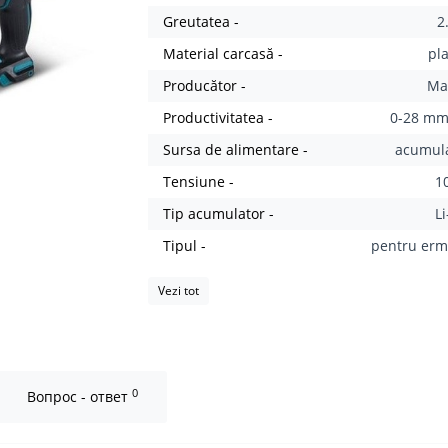
Greutatea -
2
Material carcasă -
pl
Producător -
Ma
Productivitatea -
0-28 mm
Sursa de alimentare -
acumul
Tensiune -
1
Tip acumulator -
L
Tipul -
pentru erm
Vezi tot
0
Вопрос - ответ