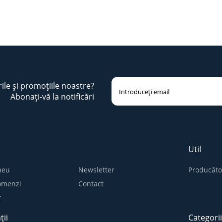
rile și promoțiile noastre?
Abonați-vă la notificări
Util
meu
Newsletter
Producăto
comenzi
Contact
t
ții
Categori