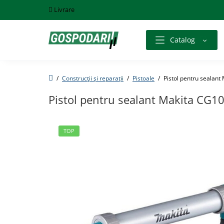
Livrare
Catalog
Construcții și reparații
Pistoale
Pistol pentru seala
Pistol pentru sealant Makita CG
TOP