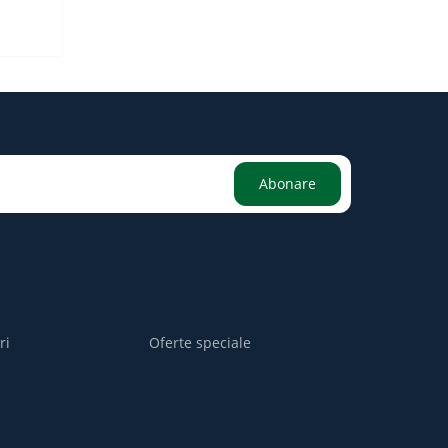
Abonare
ri
Oferte speciale
i