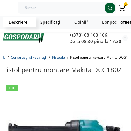
0
0
Descriere
Specificaţii
Opinii
Вопрос - отве
+(373) 68 100 166;
De la 08:30 pina la 17:30
Construcții și reparații
Pistoale
Pistol pentru montare Makita DCG18
Pistol pentru montare Makita DCG180Z
TOP