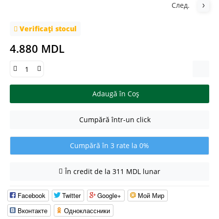
След.
Verificați stocul
4.880 MDL
Adaugă în Coş
Cumpără într-un click
Cumpără în 3 rate la 0%
În credit de la 311 MDL lunar
Facebook
Twitter
Google+
Мой Мир
Вконтакте
Одноклассники