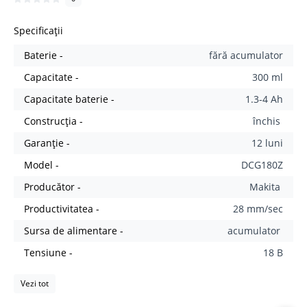
Specificații
Baterie -
fără acumulator
Capacitate -
300 ml
Capacitate baterie -
1.3-4 Ah
Construcția -
închis
Garanție -
12 luni
Model -
DCG180Z
Producător -
Makita
Productivitatea -
28 mm/sec
Sursa de alimentare -
acumulator
Tensiune -
18 B
Vezi tot