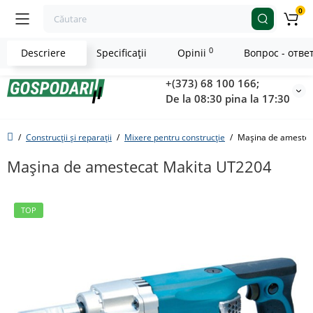
0
0
Descriere
Specificaţii
Opinii
Вопрос - отве
+(373) 68 100 166;
De la 08:30 pina la 17:30
Construcții și reparații
Mixere pentru construcție
Mașina de amestec
Mașina de amestecat Makita UT2204
TOP