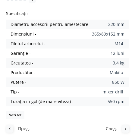
Specificații
Diametru accesorii pentru amestecare -
220 mm
Dimensiuni -
365x89x152 mm
Filetul arborelui -
M14
Garanție -
12 luni
Greutatea -
3.4 kg
Producător -
Makita
Putere -
850 W
Tip -
mixer drill
Turația în gol (de mare viteză) -
550 rpm
Vezi tot
Пред.
След.