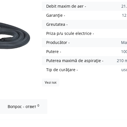
Debit maxim de aer -
21.
Garanție -
12
Greutatea -
Priza p/u scule electrice -
Producător -
Ma
Putere -
10
Puterea maximă de aspirație -
210 
Tip de curățare -
us
Vezi tot
0
Вопрос - ответ