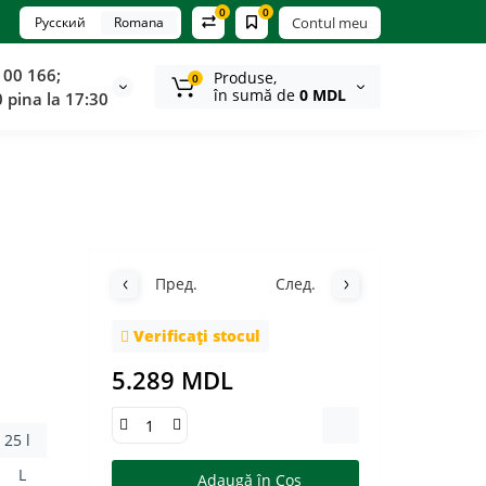
0
0
Русский
Romana
Contul meu
100 166;
Produse,
0
în sumă de
0 MDL
0 pina la 17:30
Пред.
След.
Verificați stocul
5.289 MDL
25 l
L
Adaugă în Coş