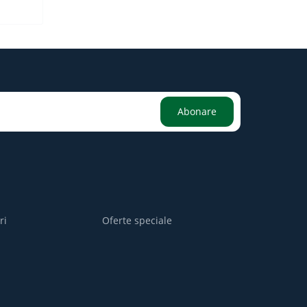
Abonare
ri
Oferte speciale
i