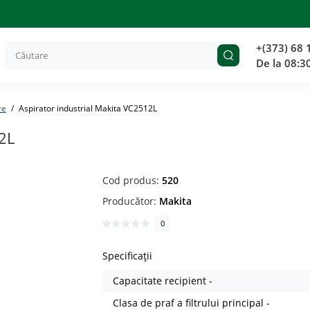
+(373) 68 
De la 08:3
re
Aspirator industrial Makita VC2512L
2L
Cod produs:
520
Producător:
Makita
0
Specificații
Capacitate recipient -
Clasa de praf a filtrului principal -