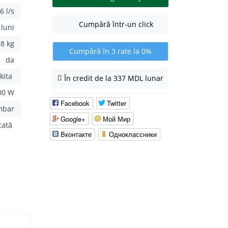
6 l/s
Cumpără într-un click
 luni
8 kg
Cumpără în 3 rate la 0%
da
kita
În credit de la 337 MDL lunar
00 W
Facebook
Twitter
mbar
Google+
Мой Мир
cată
Вконтакте
Одноклассники