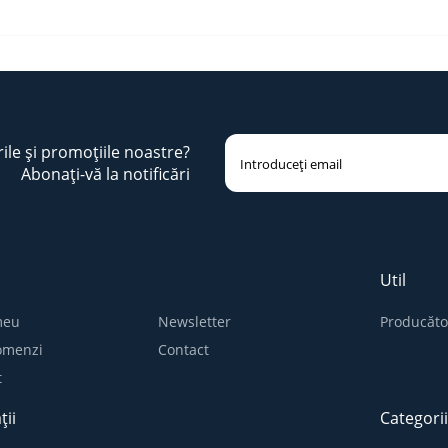
rile și promoțiile noastre?
Abonați-vă la notificări
Util
meu
Newsletter
Producăto
comenzi
Contact
t
ții
Categori