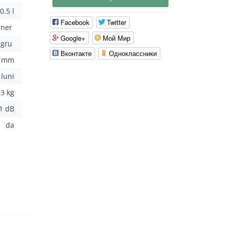
0.5 l
Facebook
Twitter
iner
Google+
Мой Мир
egru
Вконтакте
Одноклассники
0 mm
 luni
.3 kg
1 dB
da