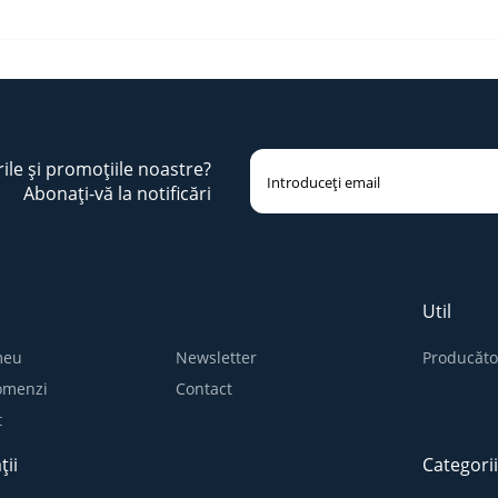
rile și promoțiile noastre?
Abonați-vă la notificări
Util
meu
Newsletter
Producăto
comenzi
Contact
t
ții
Categori