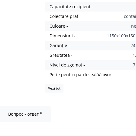
Capacitate recipient -
Colectare praf -
conta
Culoare -
n
Dimensiuni -
1150x100x15
Garanție -
24
Greutatea -
1
Nivel de zgomot -
7
Perie pentru pardoseală/covor -
Vezi tot
0
Вопрос - ответ