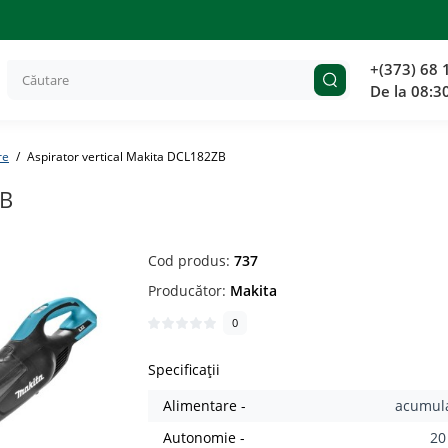
+(373) 68 
De la 08:3
re
Aspirator vertical Makita DCL182ZB
ZB
Cod produs:
737
Producător:
Makita
0
Specificații
Alimentare -
acumul
Autonomie -
20