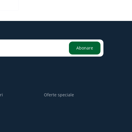
Abonare
ri
Oferte speciale
i