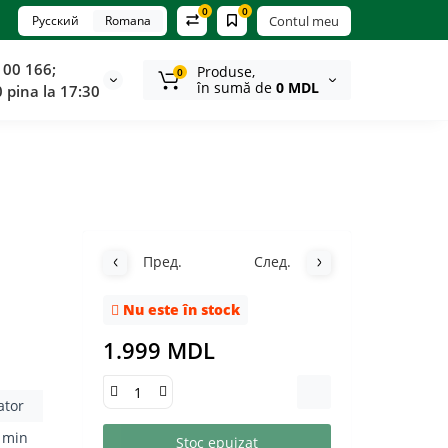
0
0
Русский
Romana
Contul meu
100 166;
Produse,
0
în sumă de
0 MDL
0 pina la 17:30
Пред.
След.
Nu este în stock
1.999 MDL
ator
 min
Stoc epuizat