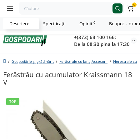
0
0
Descriere
Specificaţii
Opinii
Вопрос - отве
+(373) 68 100 166;
De la 08:30 pina la 17:30
Gospodărie și grădinărit
Ferăstraie cu lanț, Accesorii
Fierestraie cu 
Ferăstrău cu acumulator Kraissmann 18
V
TOP