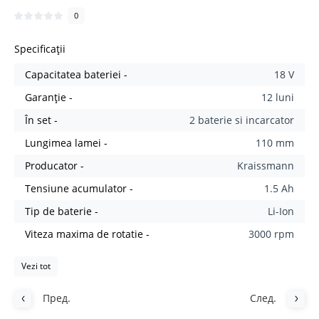
0
Specificații
Capacitatea bateriei -
18 V
Garanție -
12 luni
În set -
2 baterie si incarcator
Lungimea lamei -
110 mm
Producator -
Kraissmann
Tensiune acumulator -
1.5 Аh
Tip de baterie -
Li-Ion
Viteza maxima de rotatie -
3000 rpm
Vezi tot
Пред.
След.