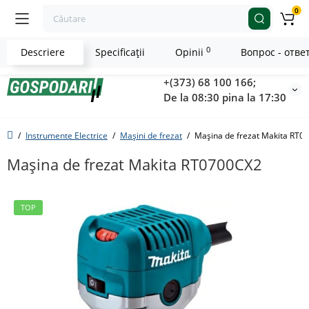
0
0
Descriere
Specificaţii
Opinii
Вопрос - отве
+(373) 68 100 166;
De la 08:30 pina la 17:30
Instrumente Electrice
Mașini de frezat
Maşina de frezat Makita RT0
Maşina de frezat Makita RT0700CX2
TOP