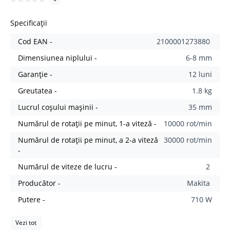
Specificații
Cod EAN -
2100001273880
Dimensiunea niplului -
6-8 mm
Garanție -
12 luni
Greutatea -
1.8 kg
Lucrul coșului mașinii -
35 mm
Numărul de rotații pe minut, 1-a viteză -
10000 rot/min
Numărul de rotații pe minut, a 2-a viteză
30000 rot/min
-
Numărul de viteze de lucru -
2
Producător -
Makita
Putere -
710 W
Vezi tot