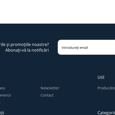
rile și promoțiile noastre?
Abonați-vă la notificări
Util
meu
Newsletter
Producăto
comenzi
Contact
t
ții
Categori