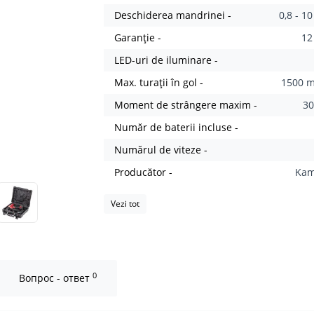
Deschiderea mandrinei -
0,8 - 
Garanție -
12
LED-uri de iluminare -
Max. turații în gol -
1500 m
Moment de strângere maxim -
3
Număr de baterii incluse -
Numărul de viteze -
Producător -
Ka
Vezi tot
0
Вопрос - ответ