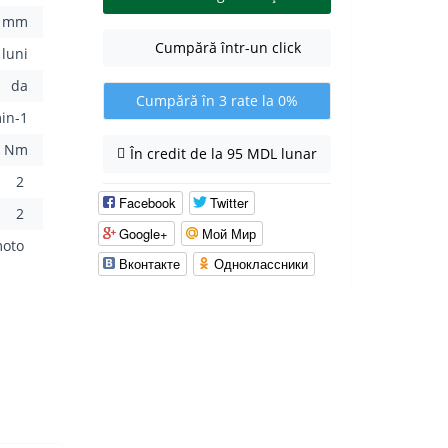
10 mm
Cumpără într-un click
 luni
da
Cumpără în 3 rate la 0%
in-1
0 Nm
În credit de la 95 MDL lunar
2
Facebook
Twitter
2
Google+
Мой Мир
moto
Вконтакте
Одноклассники