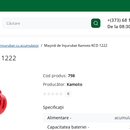
+(373) 68 
De la 08:3
înșurubat cu acumulator
Mașină de înșurubat Kamoto KCD 1222
 1222
Cod produs:
798
Producător:
Kamoto
0
Specificații
Alimentare -
acumul
Capacitatea bateriei -