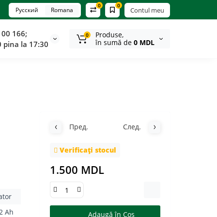
0
0
Русский
Romana
Contul meu
100 166;
Produse,
0
în sumă de
0 MDL
0 pina la 17:30
Пред.
След.
Verificați stocul
1.500 MDL
ator
2 Ah
Adaugă în Coş