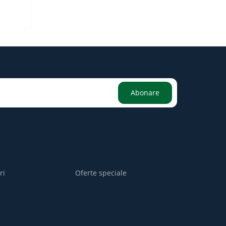
Abonare
ri
Oferte speciale
i