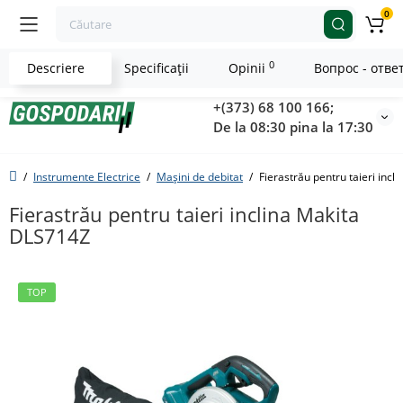
0
0
Descriere
Specificaţii
Opinii
Вопрос - отве
+(373) 68 100 166;
De la 08:30 pina la 17:30
Instrumente Electrice
Mașini de debitat
Fierastrău pentru taieri inc
Fierastrău pentru taieri inclina Makita
DLS714Z
TOP