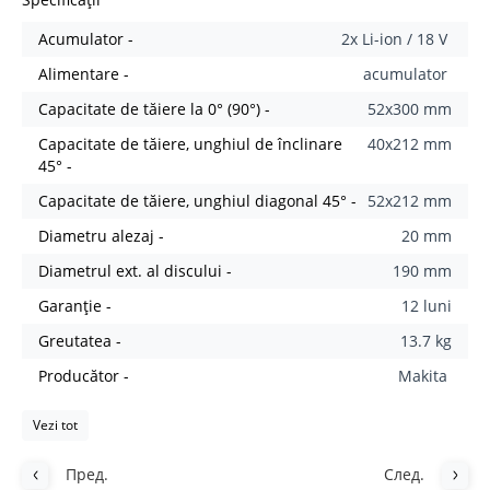
Acumulator -
2x Li-ion / 18 V
Alimentare -
acumulator
Capacitate de tăiere la 0° (90°) -
52x300 mm
Capacitate de tăiere, unghiul de înclinare
40x212 mm
45° -
Capacitate de tăiere, unghiul diagonal 45° -
52x212 mm
Diametru alezaj -
20 mm
Diametrul ext. al discului -
190 mm
Garanție -
12 luni
Greutatea -
13.7 kg
Producător -
Makita
Vezi tot
Пред.
След.