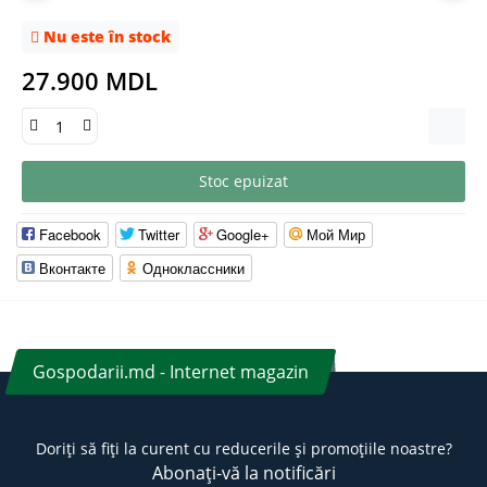
Nu este în stock
27.900 MDL
Stoc epuizat
Facebook
Twitter
Google+
Мой Мир
Вконтакте
Одноклассники
Gospodarii.md - Internet magazin
Doriți să fiți la curent cu reducerile și promoțiile noastre?
Abonați-vă la notificări