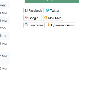
 мес.
Facebook
Twitter
0 мм
Google+
Мой Мир
0 мм
Вконтакте
Одноклассники
ятор
kita
0 мм
2 мм
2 мм