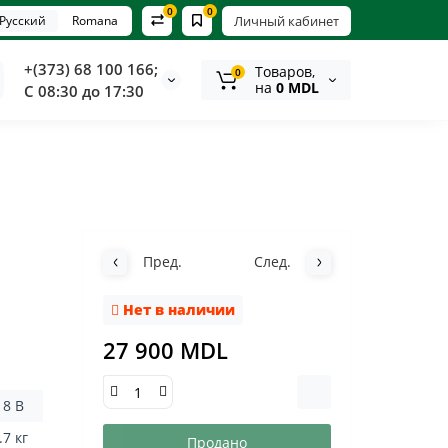
0
0
Русский
Romana
Личный кабинет
+(373) 68 100 166;
Tоваров,
0
на
0 MDL
С 08:30 до 17:30
Пред.
След.
Нет в наличии
27 900 MDL
 18 В
.7 кг
Продано