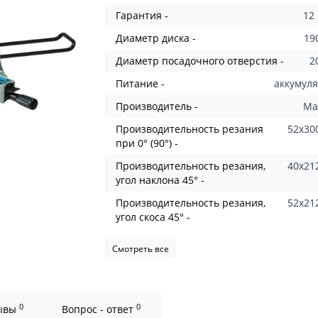
Гарантия -
12
Диаметр диска -
19
Диаметр посадочного отверстия -
2
Питание -
аккумул
Производитель -
Ma
Производительность резания
52x30
при 0° (90°) -
Производительность резания,
40x21
угол наклона 45° -
Производительность резания,
52x21
угол скоса 45° -
Смотреть все
0
0
ывы
Вопрос - ответ