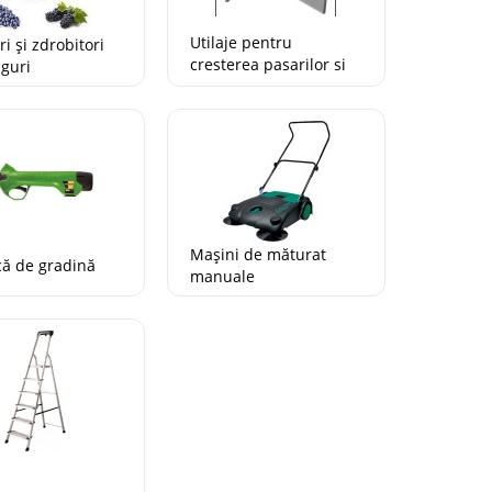
Utilaje pentru
i și zdrobitori
cresterea pasarilor si
uguri
animalelor
Mașini de măturat
că de gradină
manuale