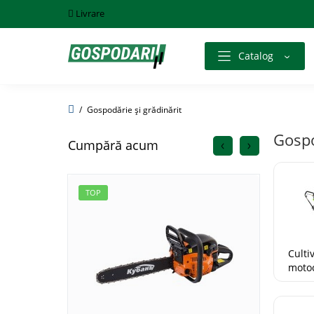
Livrare
Catalog
Gospodărie și grădinărit
Gospo
Cumpără acum
TOP
TOP
Culti
motoc
minit