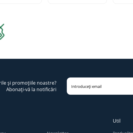
rile și promoțiile noastre?
Abonați-vă la notificări
Util