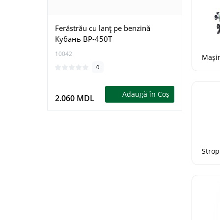
Ferăstrău cu lanţ pe benzină
Ferăst
Кубань BP-450T
Krais
10042
15411
Mașin
0
Adaugă în Coş
2.060 MDL
1.79
Strop