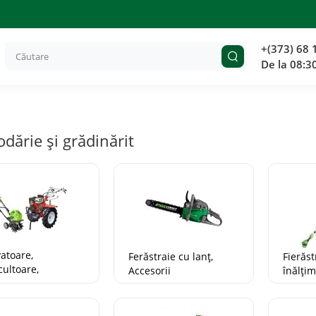
+(373) 68 
De la 08:3
dărie și grădinărit
TOP
vatoare,
Ferăstraie cu lanț,
Fierăst
ultoare,
Accesorii
înălți
ractoare