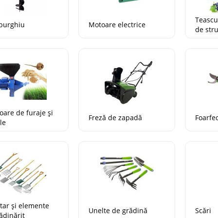
Teascur
burghiu
Motoare electrice
de str
oare de furaje și
Freză de zapadă
Foarfe
le
tar și elemente
Unelte de grădină
Scări
ădinărit