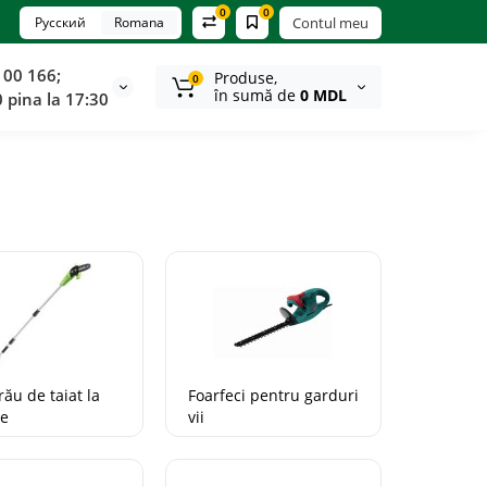
0
0
Русский
Romana
Contul meu
100 166;
Produse,
0
în sumă de
0 MDL
0 pina la 17:30
HIT
TOP
HIT
rău de taiat la
Foarfeci pentru garduri
me
vii