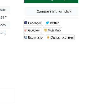
 buc.
Cumpără într-un click
25 ''
Facebook
Twitter
moto
Google+
Мой Мир
lanţ
Вконтакте
Одноклассники