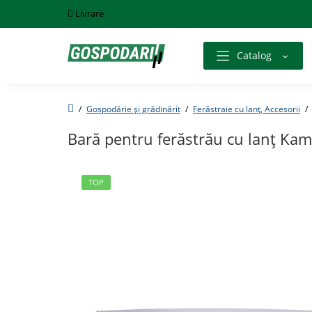
Livrare
Catalog
Gospodărie și grădinărit
Ferăstraie cu lanț, Accesorii
Bară pentru ferăstrău cu lanț Ka
TOP