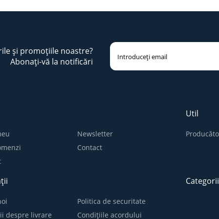
rile și promoțiile noastre?
Abonați-vă la notificări
Util
meu
Newsletter
Producăto
comenzi
Contact
t
ții
Categori
oi
Politica de securitate
ii despre livrare
Condițiile acordului