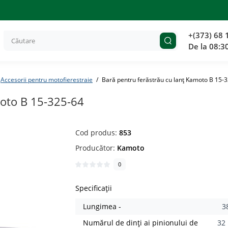
+(373) 68 
De la 08:3
Accesorii pentru motofierestraie
Bară pentru ferăstrău cu lanț Kamoto B 15-
moto B 15-325-64
Cod produs:
853
Producător:
Kamoto
0
Specificații
Lungimea -
3
Numărul de dinți ai pinionului de
32