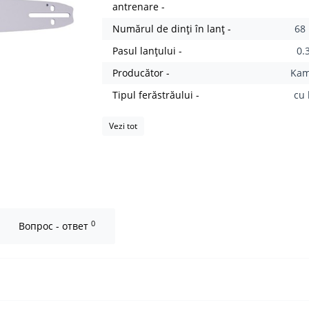
antrenare -
Numărul de dinți în lanț -
68
Pasul lanţului -
0.3
Producător -
Ka
Tipul ferăstrăului -
cu 
Vezi tot
0
Вопрос - ответ