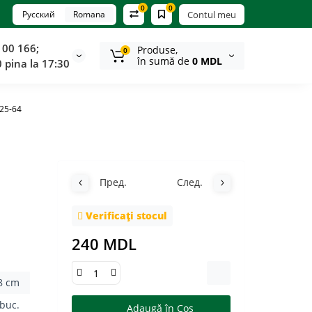
0
0
Русский
Romana
Contul meu
100 166;
Produse,
0
în sumă de
0 MDL
0 pina la 17:30
325-64
Пред.
След.
Verificați stocul
240 MDL
8 cm
 buc.
Adaugă în Coş