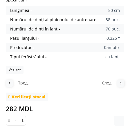
Lungimea -
50 cm
Numărul de dinți ai pinionului de antrenare -
38 buc.
Numărul de dinți în lanț -
76 buc.
Pasul lanţului -
0.325 ''
Producător -
Kamoto
Tipul ferăstrăului -
cu lanţ
Vezi tot
Пред.
След.
Verificați stocul
282 MDL