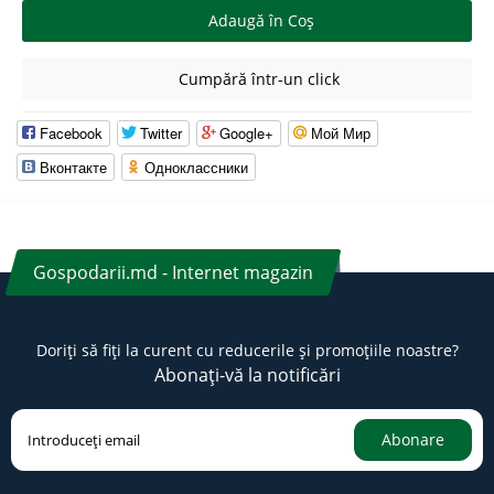
Adaugă în Coş
Cumpără într-un click
Facebook
Twitter
Google+
Мой Мир
Вконтакте
Одноклассники
Gospodarii.md - Internet magazin
Doriți să fiți la curent cu reducerile și promoțiile noastre?
Abonați-vă la notificări
Abonare