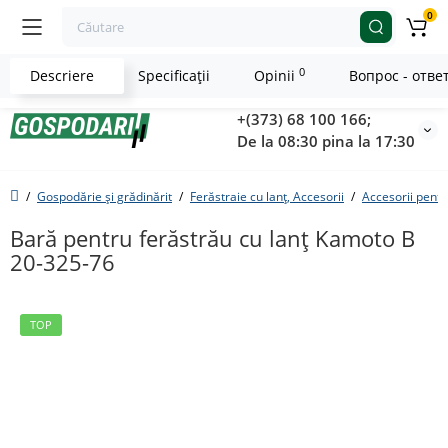
0
0
Descriere
Specificaţii
Opinii
Вопрос - отве
+(373) 68 100 166;
De la 08:30 pina la 17:30
Gospodărie și grădinărit
Ferăstraie cu lanț, Accesorii
Accesorii pentr
Bară pentru ferăstrău cu lanț Kamoto B
20-325-76
TOP