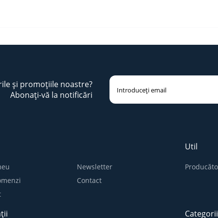
rile și promoțiile noastre?
Abonați-vă la notificări
Util
meu
Newsletter
Producăto
comenzi
Contact
t
ții
Categori