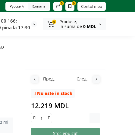
0
0
Русский
Romana
Contul meu
100 166;
Produse,
0
în sumă de
0 MDL
0 pina la 17:30
45D
Пред.
След.
Nu este în stock
12.219 MDL
0 ml
Stoc epuizat