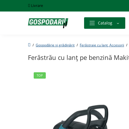
Livrare
Catalog
Gospodărie și grădinărit
Ferăstraie cu lanț, Accesorii
Ferăstrău cu lanţ pe benzină Ma
TOP