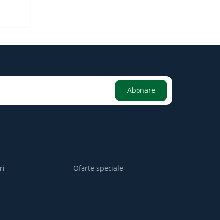
Abonare
ri
Oferte speciale
i