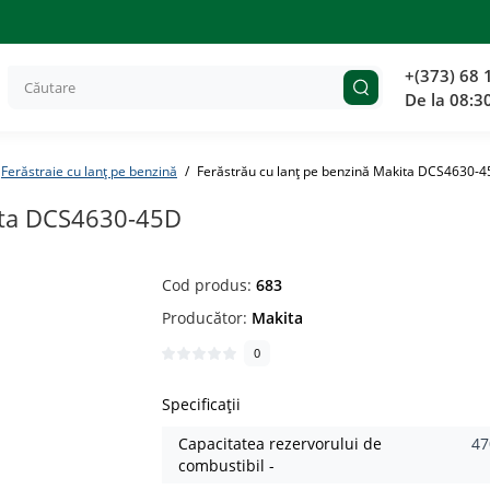
+(373) 68 
De la 08:3
Ferăstraie cu lanţ pe benzină
Ferăstrău cu lanţ pe benzină Makita DCS4630-
kita DCS4630-45D
Cod produs:
683
Producător:
Makita
0
Specificații
Capacitatea rezervorului de
47
combustibil -