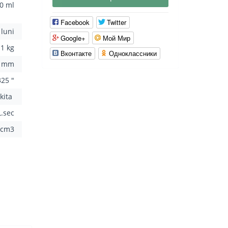
0 ml
Facebook
Twitter
 luni
Google+
Мой Мир
.1 kg
Вконтакте
Одноклассники
0 mm
325 "
kita
L.sec
 cm3