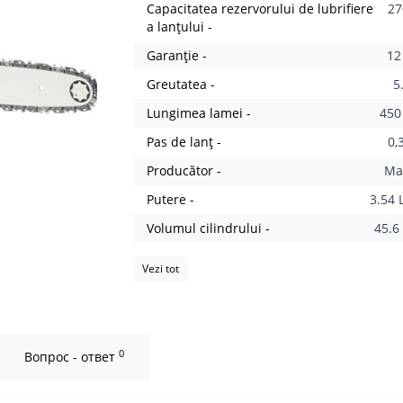
Capacitatea rezervorului de lubrifiere
27
a lanțului -
Garanție -
12
Greutatea -
5
Lungimea lamei -
45
Pas de lanț -
0,
Producător -
Ma
Putere -
3.54 
Volumul cilindrului -
45.6
Vezi tot
0
Вопрос - ответ