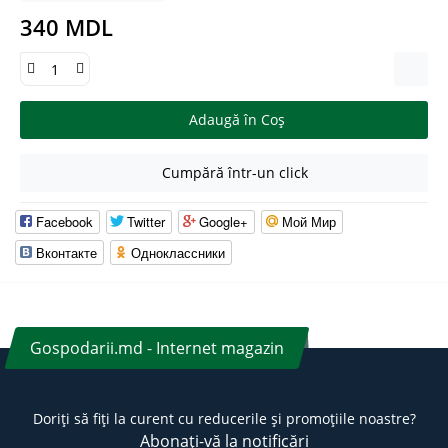
340 MDL
Adaugă în Coş
Cumpără într-un click
Facebook
Twitter
Google+
Мой Мир
Вконтакте
Одноклассники
Gospodarii.md - Internet magazin
Doriți să fiți la curent cu reducerile și promoțiile noastre?
Abonați-vă la notificări