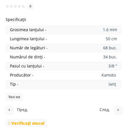
0
Specificații
Grosimea lanțului -
1.6 mm
Lungimea lanțului -
50 cm
Număr de legături -
68 buc.
Numărul de dinți -
34 buc.
Pasul cu lanțului -
3/8 "
Producător -
Kamoto
Tip -
lanţ
Vezi tot
Пред.
След.
Verificați stocul