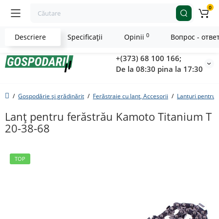
0
0
Descriere
Specificaţii
Opinii
Вопрос - отве
+(373) 68 100 166;
De la 08:30 pina la 17:30
Gospodărie și grădinărit
Ferăstraie cu lanț, Accesorii
Lanțuri pentru 
Lanț pentru ferăstrău Kamoto Titanium T
20-38-68
TOP