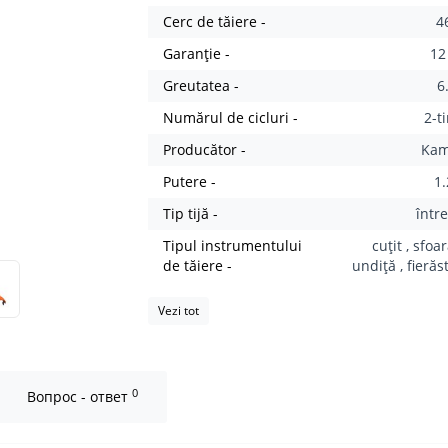
Cerc de tăiere -
4
Garanție -
12
Greutatea -
6
Numărul de cicluri -
2-t
Producător -
Ka
Putere -
1
Tip tijă -
într
Tipul instrumentului
cuțit , sfoa
de tăiere -
undiță , fieră
Vezi tot
0
Вопрос - ответ