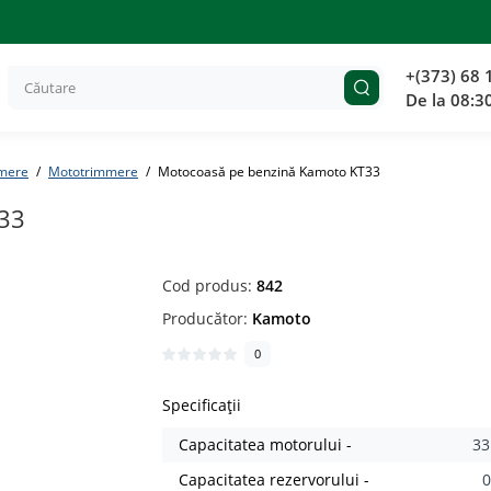
+(373) 68 
De la 08:3
mere
Mototrimmere
Motocoasă pe benzină Kamoto KT33
33
Cod produs:
842
Producător:
Kamoto
0
Specificații
Capacitatea motorului -
33
Capacitatea rezervorului -
0