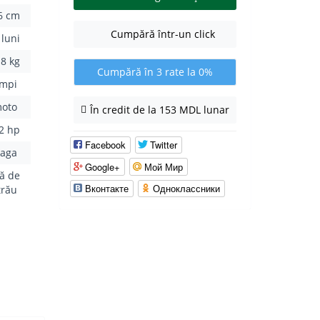
6 cm
Cumpără într-un click
 luni
.8 kg
Cumpără în 3 rate la 0%
impi
moto
În credit de la 153 MDL lunar
.2 hp
Facebook
Twitter
eaga
Google+
Мой Мир
ră de
Вконтакте
Одноклассники
strău