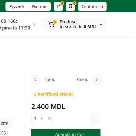
0
0
Русский
Romana
Contul meu
100 166;
Produse,
0
în sumă de
0 MDL
0 pina la 17:30
Пред.
След.
Verificați stocul
2.400 MDL
 cm³
.95 l
Adaugă în Coş