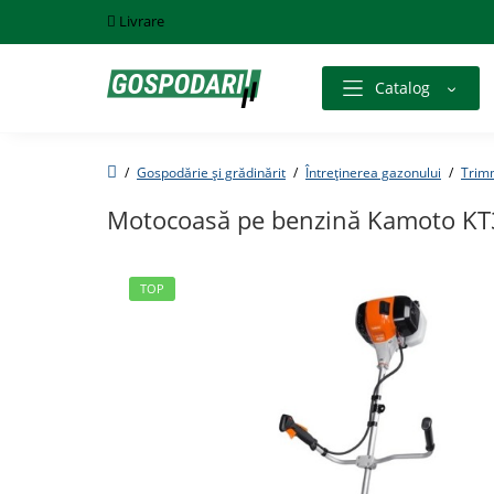
Livrare
Catalog
Gospodărie și grădinărit
Întreținerea gazonului
Trim
Motocoasă pe benzină Kamoto KT
TOP