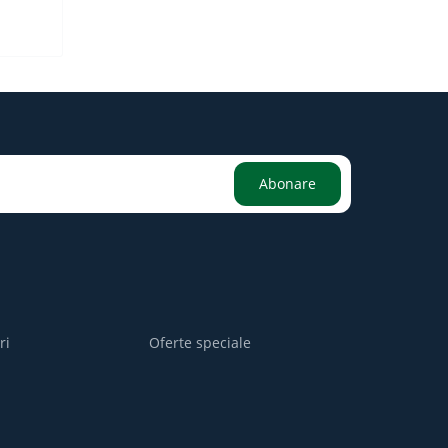
Abonare
ri
Oferte speciale
i