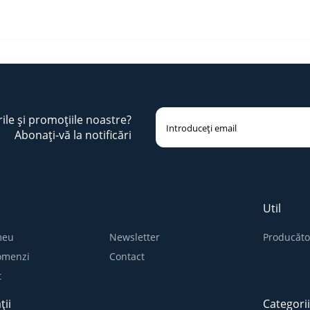
rile și promoțiile noastre?
Abonați-vă la notificări
Util
meu
Newsletter
Producăto
comenzi
Contact
t
ții
Categori