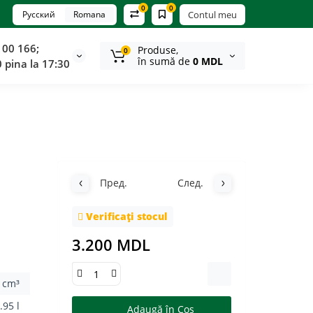
0
0
Русский
Romana
Contul meu
100 166;
Produse,
0
în sumă de
0 MDL
0 pina la 17:30
Пред.
След.
Verificați stocul
3.200 MDL
 cm³
.95 l
Adaugă în Coş