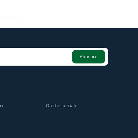
Abonare
ri
Oferte speciale
i