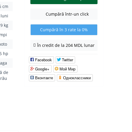
6 cm
Cumpără într-un click
 luni
9 kg
Cumpără în 3 rate la 0%
impi
moto
În credit de la 204 MDL lunar
5 hp
Facebook
Twitter
eaga
Google+
Мой Мир
ră de
Вконтакте
Одноклассники
strău