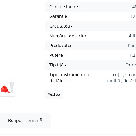
Cerc de tăiere -
4
Garanție -
12
Greutatea -
Numărul de cicluri -
4-t
Producător -
Ka
Putere -
1.2
Tip tijă -
într
Tipul instrumentului
cuțit , sfoa
de tăiere -
undiță , fieră
Vezi tot
0
Вопрос - ответ