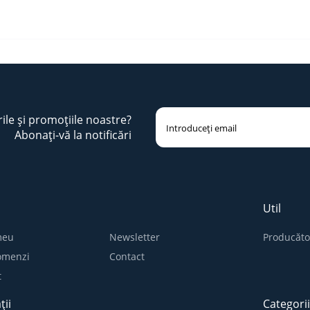
rile și promoțiile noastre?
Abonați-vă la notificări
Util
meu
Newsletter
Producăto
comenzi
Contact
t
ții
Categori