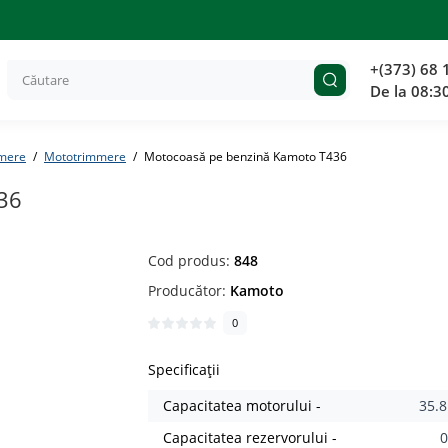
+(373) 68 
De la 08:3
mere
Mototrimmere
Motocoasă pe benzină Kamoto T436
36
Cod produs:
848
Producător:
Kamoto
0
Specificații
Capacitatea motorului -
35.8
Capacitatea rezervorului -
0