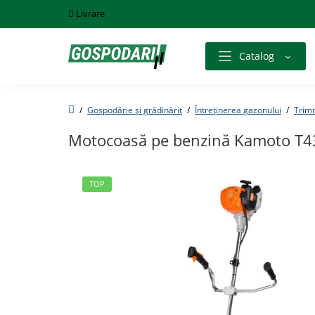
Livrare
Catalog
Gospodărie și grădinărit
Întreținerea gazonului
Trim
Motocoasă pe benzină Kamoto T4
TOP