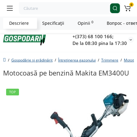
0
0
Descriere
Specificaţii
Opinii
Вопрос - отве
+(373) 68 100 166;
De la 08:30 pina la 17:30
Gospodărie și grădinărit
Întreținerea gazonului
Trimmere
Mototr
Motocoasă pe benzină Makita EM3400U
TOP