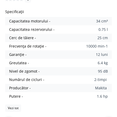
Specificații
Capacitatea motorului -
34 cm³
Capacitatea rezervorului -
0.75 l
Cerc de tăiere -
25 cm
Frecvența de rotație -
10000 min-1
Garanție -
12 luni
Greutatea -
6.4 kg
Nivel de zgomot -
95 dB
Numărul de cicluri -
2-timpi
Producător -
Makita
Putere -
1.6 hp
Vezi tot