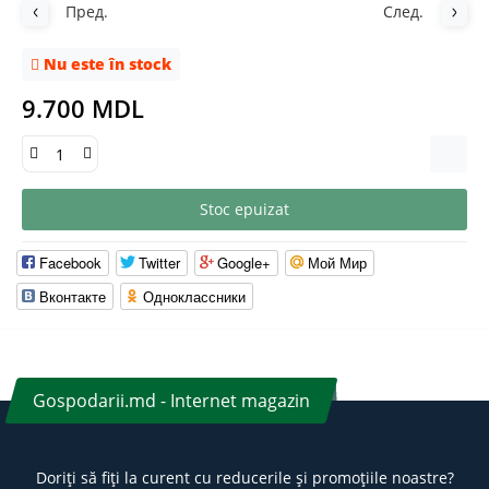
Пред.
След.
Nu este în stock
9.700 MDL
Stoc epuizat
Facebook
Twitter
Google+
Мой Мир
Вконтакте
Одноклассники
Gospodarii.md - Internet magazin
Doriți să fiți la curent cu reducerile și promoțiile noastre?