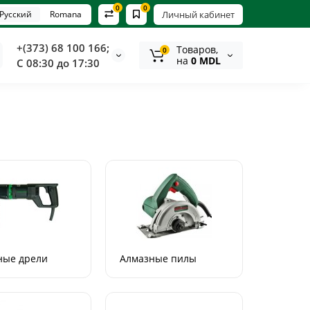
0
0
Русский
Romana
Личный кабинет
+(373) 68 100 166;
Tоваров,
0
на
0 MDL
С 08:30 до 17:30
Хит
Топ
Хит
ные дрели
Алмазные пилы