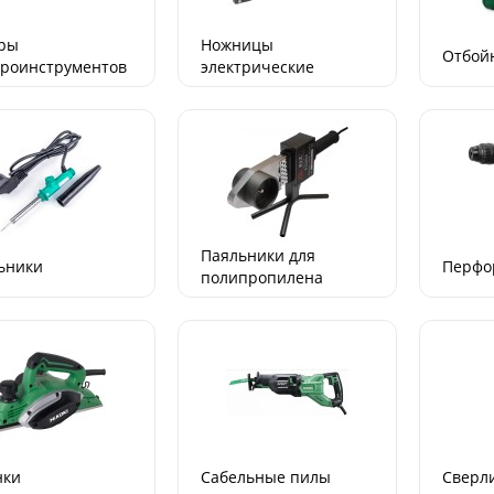
ры
Ножницы
Отбой
троинструментов
электрические
Паяльники для
ьники
Перфо
полипропилена
нки
Сабельные пилы
Сверл