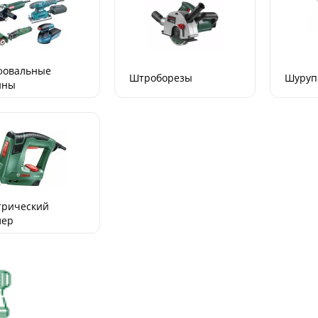
овальные
Штроборезы
Шуруп
ины
трический
лер