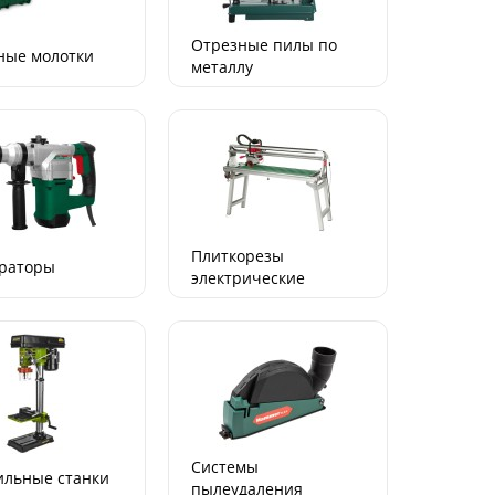
Отрезные пилы по
ные молотки
металлу
Плиткорезы
раторы
электрическиe
Системы
ильные станки
пылеудаления