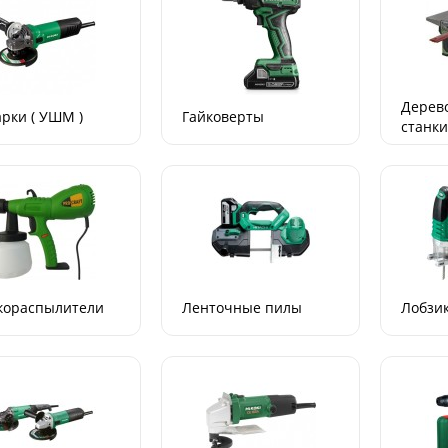
я пила бензиновая
Аккумуляторная цепная п
smann KS2609
Kraissmann 18 B
Дерев
15409
рки ( УШМ )
Гайковерты
станк
0
0
В корзину
В ко
9 MDL
1 199 MDL
кораспылители
Ленточные пилы
Лобзи