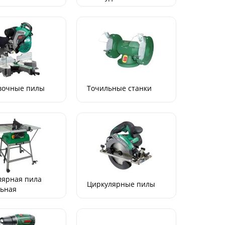
вочные пилы
Точильные станки
лярная пила
Циркулярные пилы
льная