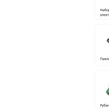
Набо
элек
Паял
Руба