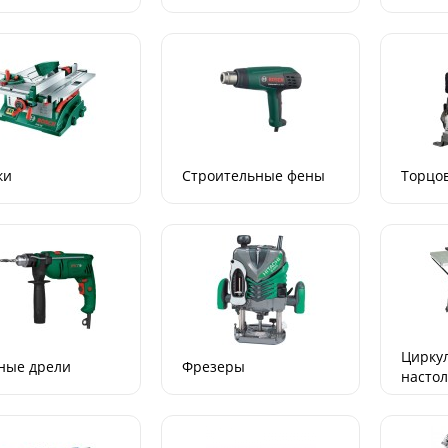
ки
Строительные фены
Торцо
Цирку
ные дрели
Фрезеры
насто