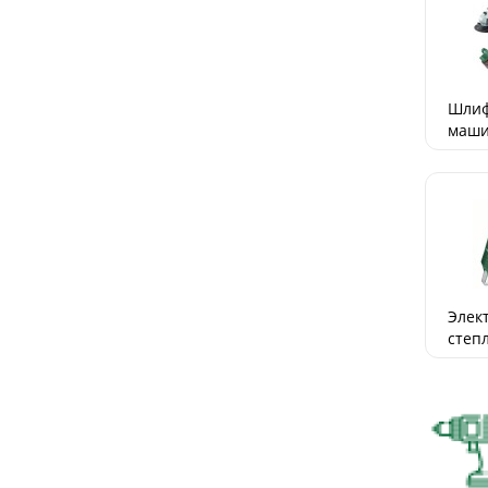
Шлиф
маш
Элек
степ