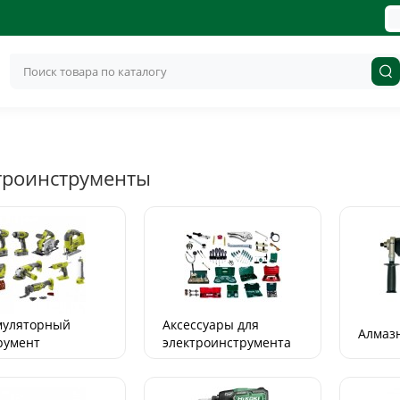
троинструменты
Топ
муляторный
Аксессуары для
Алмаз
румент
электроинструмента