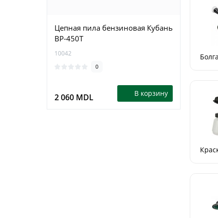
Цепная пила бензиновая Кубань
Цепна
BP-450T
Krais
10042
15411
Болга
0
В корзину
2 060 MDL
1 79
Крас