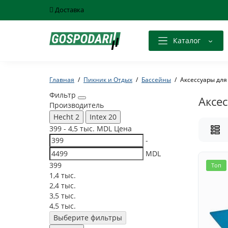
Доставка
Каталог
Главная
Пикник и Отдых
Бассейны
Aксессуары для
Фильтр
Aксе
Производитель
Hecht
2
Intex
20
399
-
4,5 тыс.
MDL
Цена
-
MDL
399
Топ
1,4 тыс.
2,4 тыс.
3,5 тыс.
4,5 тыс.
Выберите фильтры