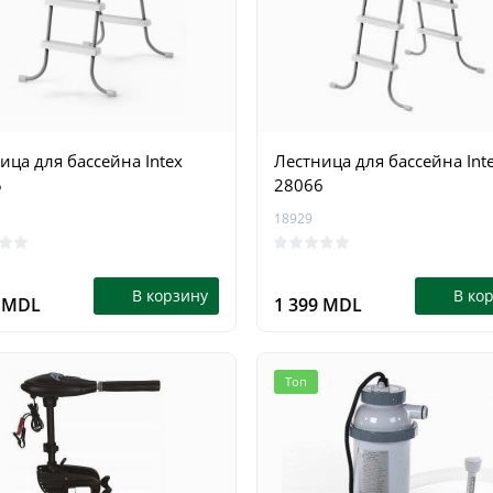
0
0
В корзину
В ко
9 MDL
1 199 MDL
ица для бассейна Intex
Лестница для бассейна Int
5
28066
18929
В корзину
В ко
9 MDL
1 399 MDL
Топ