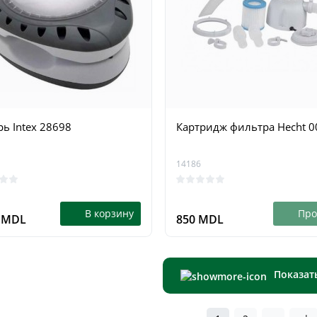
ь Intex 28698
Картридж фильтра Hecht 
14186
В корзину
Про
9 MDL
850 MDL
Показат