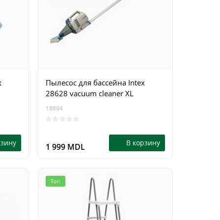
x
Пылесос для бассейна Intex
28628 vacuum cleaner XL
18894
рзину
В корзину
1 999 MDL
Топ