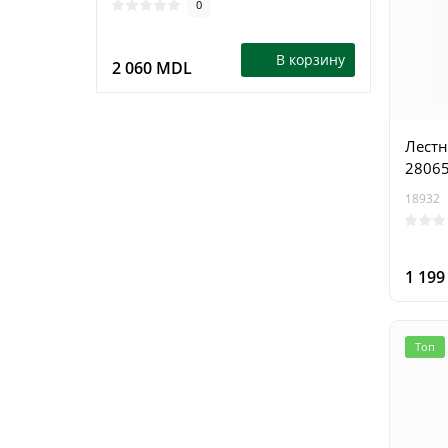
0
В корзину
2 060 MDL
1 79
Лестн
2806
18932
1 19
Топ