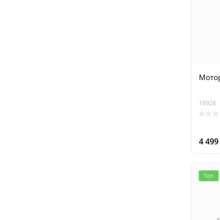
Мотор
18926
4 49
Топ