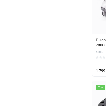
Пылес
2800
18886
1 79
Топ