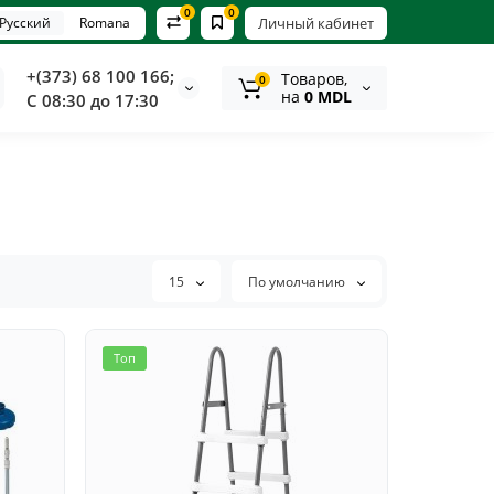
0
0
Русский
Romana
Личный кабинет
+(373) 68 100 166;
Tоваров,
0
на
0 MDL
С 08:30 до 17:30
15
По умолчанию
Топ