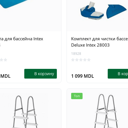
а для бассейна Intex
Комплект для чистки басс
Топ
8
Deluxe Intex 28003
18928
В корзину
В ко
9 MDL
1 099 MDL
Топ
я пила бензиновая
Аккумуляторная цепная п
smann KS2609
Kraissmann 18 B
15409