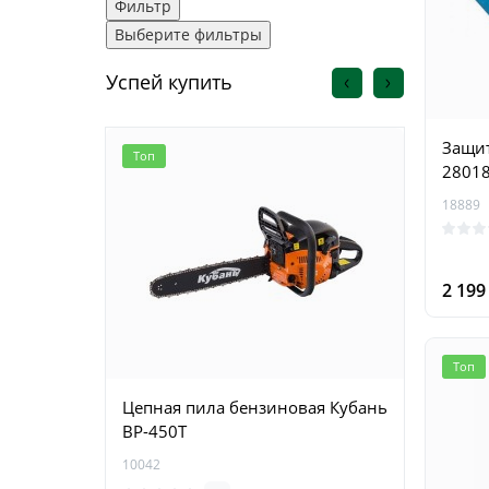
Фильтр
Выберите фильтры
Успей купить
Защит
Топ
Топ
2801
18889
2 19
Топ
Цепная пила бензиновая Кубань
Цепна
BP-450T
Krais
10042
15411