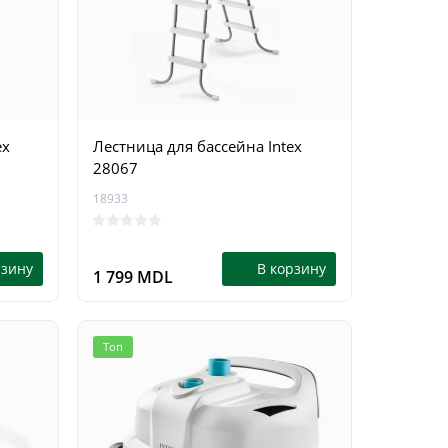
0
рзину
В корзину
3 299 MDL
2 799 
ex
Лестница для бассейна Intex
28067
18933
рзину
В корзину
1 799 MDL
Топ