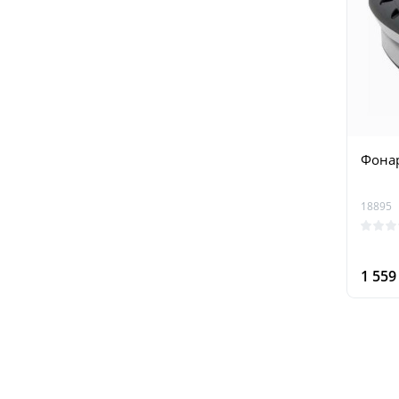
Фонар
18895
1 55