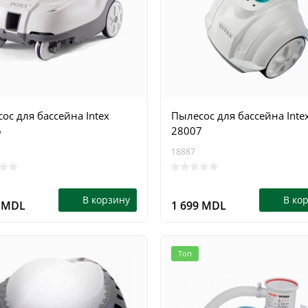
ос для бассейна Intex
Пылесос для бассейна Inte
6
28007
18887
В корзину
В ко
9 MDL
1 699 MDL
Топ