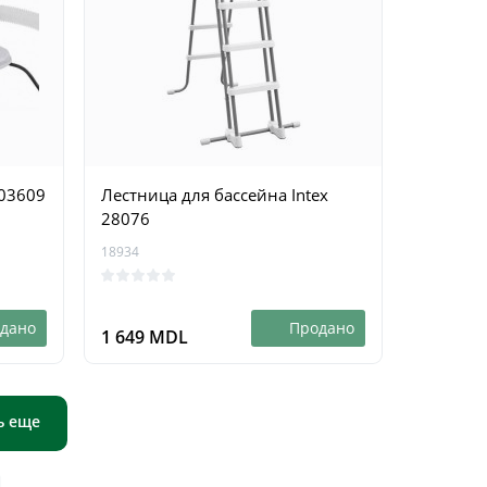
003609
Лестница для бассейна Intex
28076
18934
дано
Продано
1 649 MDL
ь еще