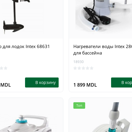
 для лодок Intex 68631
Нагреватели воды Intex 2
для бассейна
18930
В корзину
В ко
9 MDL
1 899 MDL
Топ