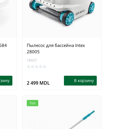
8684
Пылесос для бассейна Intex
28005
18937
рзину
В корзину
2 499 MDL
Топ