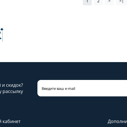
1
2
>
>|
й и скидок?
 рассылку
 кабинет
Дополни