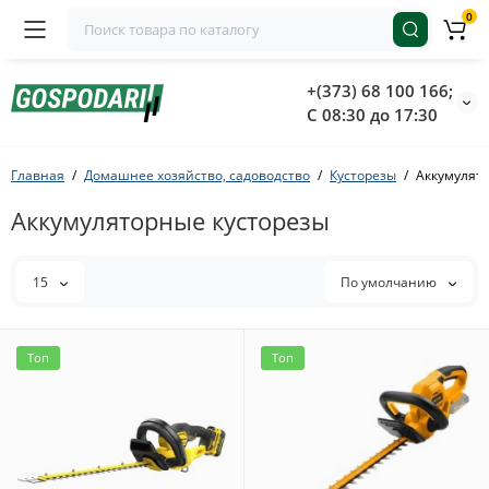
0
+(373) 68 100 166;
С 08:30 до 17:30
Главная
Домашнее хозяйство, садоводство
Кусторезы
Aккумулят
Aккумуляторныe кусторезы
15
По умолчанию
Топ
Топ