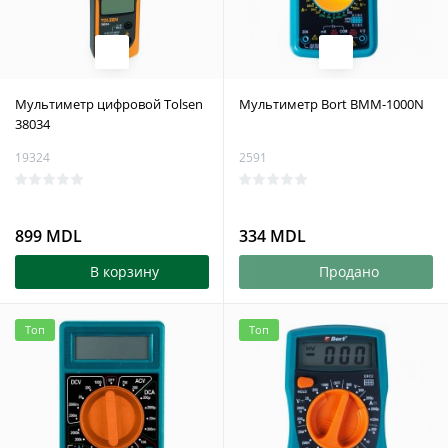
Мультиметр цифровой Tolsen
Мультиметр Bort BMM-1000N
38034
19324
2591
899 MDL
334 MDL
В корзину
Продано
Топ
Топ