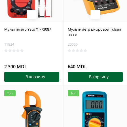
Мультиметр Yato YT-73087
Мультиметр цифровой Tolsen
38031
11824
20066
2 390 MDL
640 MDL
В корзину
В корзину
Топ
Топ