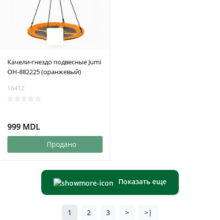
Качели-гнездо подвесные Jumi
OH-882225 (оранжевый)
16412
999 MDL
Продано
Показать еще
1
2
3
>
>|