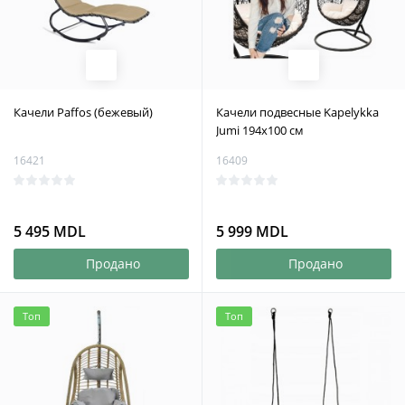
Качели Paffos (бежевый)
Качели подвесные Kapelykka
Jumi 194x100 см
16421
16409
5 495 MDL
5 999 MDL
Продано
Продано
Топ
Топ