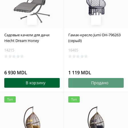
Садовые качели для дачи
Гамак-кресло Jumi OH-796263
Hecht Dream Honey
(серый)
14215
16405
6 930 MDL
1 119 MDL
В корзину
Продано
Топ
Топ