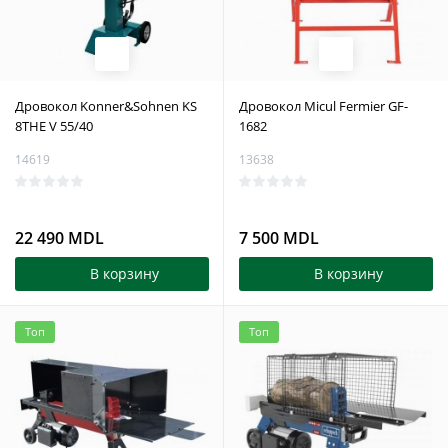
Дровокол Konner&Sohnen KS
Дровокол Micul Fermier GF-
8THE V 55/40
1682
14619
13638
22 490 MDL
7 500 MDL
В корзину
В корзину
Топ
Топ