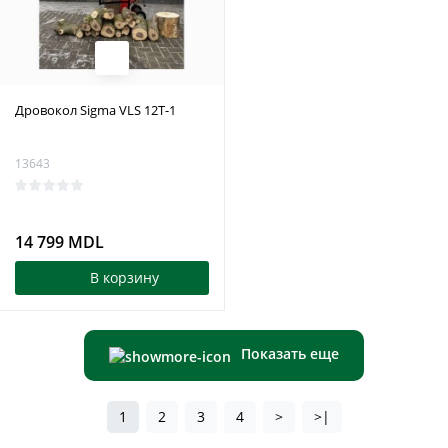
Дровокол Sigma VLS 12T-1
13643
14 799 MDL
В корзину
Показать еще
1
2
3
4
>
>|