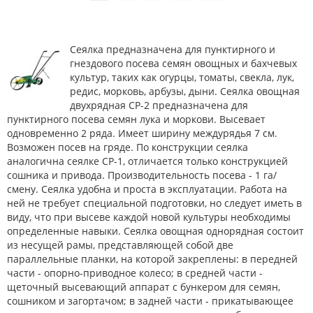
Сеялка предназначена для пунктирного и
гнездового посева семян овощных и бахчевых
культур, таких как огурцы, томаты, свекла, лук,
редис, морковь, арбузы, дыни. Сеялка овощная
двухрядная СР-2 предназначена для
пунктирного посева семян лука и моркови. Высевает
одновременно 2 ряда. Имеет ширину междурядья 7 см.
Возможен посев на гряде. По конструкции сеялка
аналогична сеялке СР-1, отличается только конструкцией
сошника и привода. Производительность посева - 1 га/
смену. Сеялка удобна и проста в эксплуатации. Работа на
ней не требует специальной подготовки, но следует иметь в
виду, что при высеве каждой новой культуры необходимы
определенные навыки. Сеялка овощная однорядная состоит
из несущей рамы, представляющей собой две
параллельные планки, на которой закреплены: в передней
части - опорно-приводное колесо; в средней части -
щеточный высевающий аппарат с бункером для семян,
сошником и загортачом; в задней части - прикатывающее