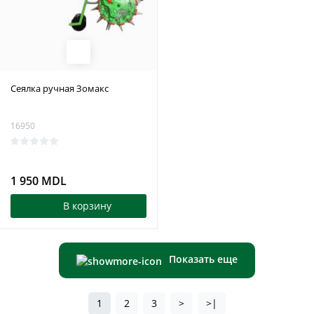
Сеялка ручная Зомакс
16950
1 950 MDL
В корзину
Показать еще
1
2
3
>
>|