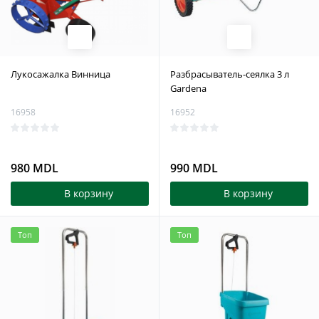
Лукосажалка Винница
Разбрасыватель-сеялка 3 л
Gardena
16958
16952
980 MDL
990 MDL
В корзину
В корзину
Топ
Топ