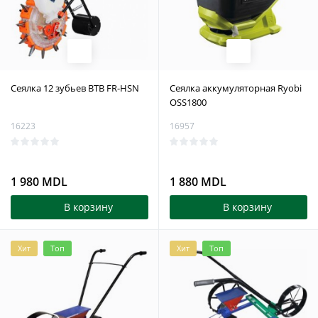
Сеялка 12 зубьев ВТВ FR-HSN
Сеялка аккумуляторная Ryobi
OSS1800
16223
16957
1 980 MDL
1 880 MDL
В корзину
В корзину
Хит
Топ
Хит
Топ