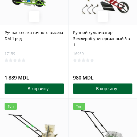
Ручная сеялка точного высева
Ручной культиватор
DM 1 ряд
Землероб универсальный 5 в
1
17159
16959
1 889 MDL
980 MDL
В корзину
В корзину
Топ
Топ