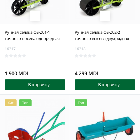
Pучная сеялка QS-Z01-1
Pучная сеялка QS-Z02-2
точного посева однорядная
точного высева двухрядная
16217
16218
1 900 MDL
4 299 MDL
В корзину
В корзину
Хит
Топ
Топ