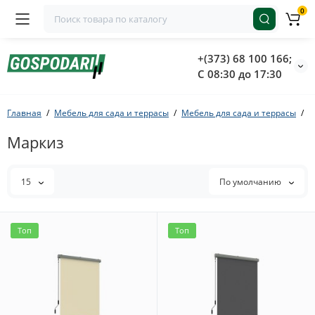
0
+(373) 68 100 166;
С 08:30 до 17:30
Главная
Мебель для сада и террасы
Мебель для сада и террасы
М
Маркиз
15
По умолчанию
Топ
Топ