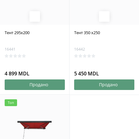
Тент 295x200
Тент 350 x250
16441
16442
4 899 MDL
5 450 MDL
Продано
Продано
Топ