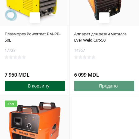
Плазморез Powermat PM-PP-
Аппарат для резки металла
50L
Ever Weld Cut-50
17728
14957
7 950 MDL
6 099 MDL
В корзину
Продано
Топ