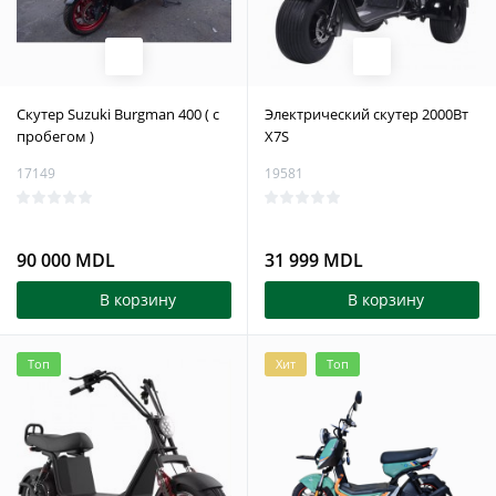
Скутер Suzuki Burgman 400 ( с
Электрический скутер 2000Вт
пробегом )
X7S
17149
19581
90 000 MDL
31 999 MDL
В корзину
В корзину
Топ
Хит
Топ