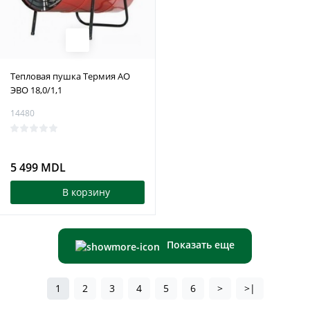
Тепловая пушка Термия АО
ЭВО 18,0/1,1
14480
5 499 MDL
В корзину
Показать еще
1
2
3
4
5
6
>
>|