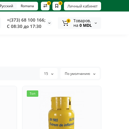
0
0
Русский
Romana
Личный кабинет
+(373) 68 100 166;
Tоваров,
0
на
0 MDL
С 08:30 до 17:30
15
По умолчанию
Топ