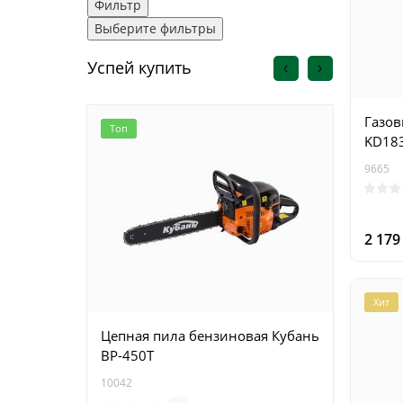
Фильтр
Выберите фильтры
Успей купить
Газов
Топ
Топ
KD18
9665
2 17
Хит
Цепная пила бензиновая Кубань
Цепна
BP-450T
Krais
10042
15411