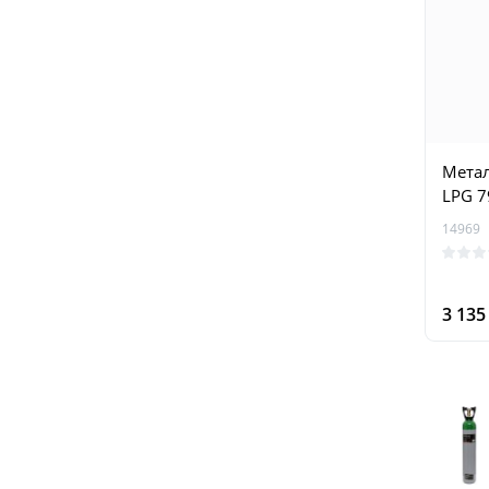
Метал
LPG 7
14969
3 13