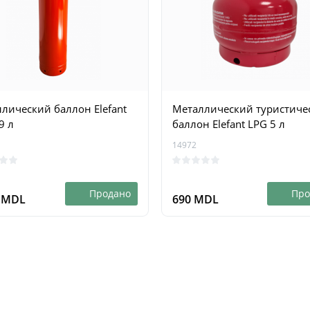
лический баллон Elefant
Металлический туристиче
9 л
баллон Elefant LPG 5 л
14972
Продано
Про
5 MDL
690 MDL