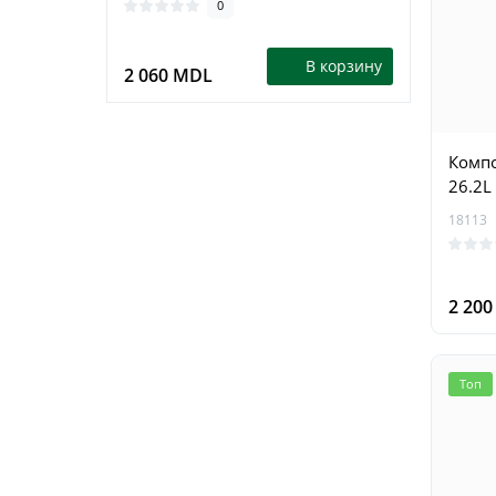
0
В корзину
2 060 MDL
1 79
Компо
26.2L
18113
2 20
Топ