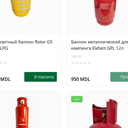
0
0
В корзину
В ко
9 MDL
1 199 MDL
зитный баллон Rotor G5
Баллон металлический дл
 LPG
кемпингa Elefant GPL 12л
14970
В корзину
Про
0 MDL
950 MDL
Топ