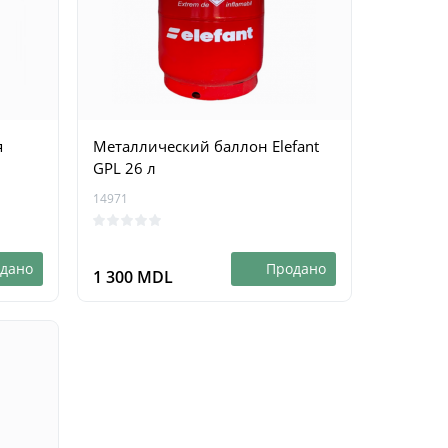
0
рзину
В корзину
3 299 MDL
2 799 
я
Металлический баллон Elefant
GPL 26 л
14971
дано
Продано
1 300 MDL