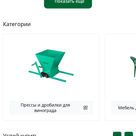
Показать еще
Категории
Прессы и дробилки для
Мебель 
винограда
Успей купить