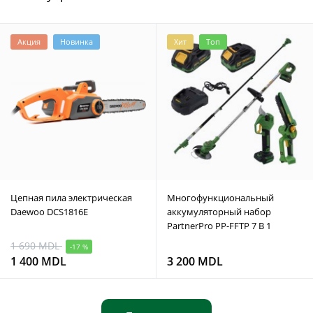
Акция
Новинка
Хит
Топ
Цепная пила электрическая
Многофункциональный
Daewoo DCS1816E
аккумуляторный набор
PartnerPro PP-FFTP 7 В 1
1 690 MDL
-17 %
1 400 MDL
3 200 MDL