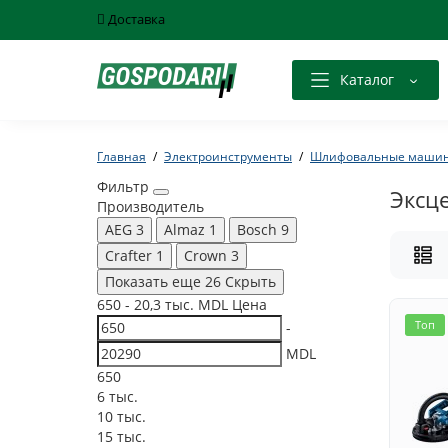
Доставка
Каталог
Главная
Электроинструменты
Шлифовальные маши
Фильтр
Эксц
Производитель
AEG
3
Almaz
1
Bosch
9
Crafter
1
Crown
3
Показать еще 26
Скрыть
650
-
20,3 тыс.
MDL
Цена
Топ
-
MDL
650
6 тыс.
10 тыс.
15 тыс.