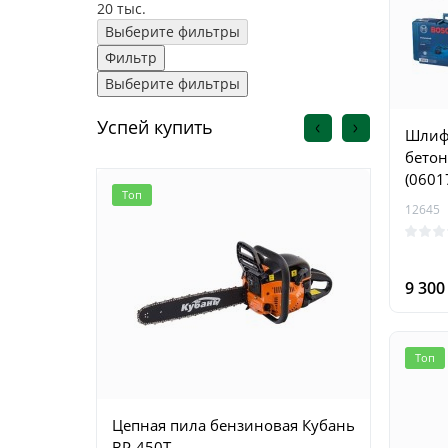
20 тыс.
Выберите фильтры
Фильтр
Выберите фильтры
Успей купить
Шлиф
бетон
(0601
Топ
Топ
12645
9 30
Топ
Цепная пила бензиновая Кубань
Цепна
BP-450T
Krais