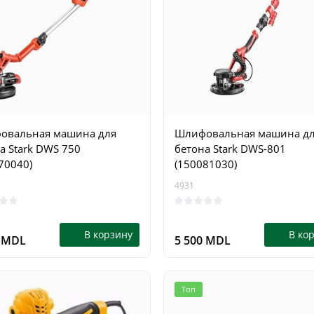
овальная машина для
Шлифовальная машина д
а Stark DWS 750
бетона Stark DWS-801
70040)
(150081030)
4931
В корзину
В ко
0 MDL
5 500 MDL
Топ