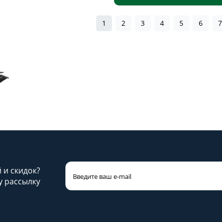
1
2
3
4
5
6
й и скидок?
 рассылку