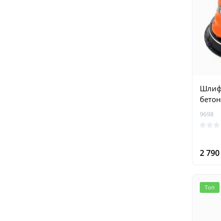
Шлиф
бетон
9698
2 79
Топ