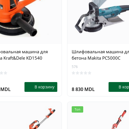
овальная машина для
Шлифовальная машина д
а Kraft&Dele KD1540
бетона Makita PC5000C
576
В корзину
В ко
0 MDL
8 830 MDL
Топ