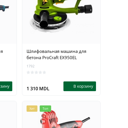
ля
Шлифовальная машина для
бетона ProCraft EX950EL
1792
рзину
В корзину
1 310 MDL
Хит
Топ