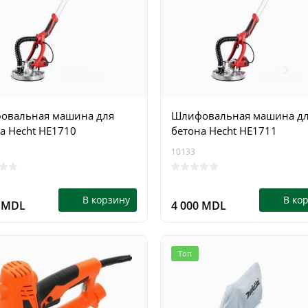
15409
0
0
В корзину
В ко
9 MDL
1 199 MDL
овальная машина для
Шлифовальная машина д
а Hecht HE1710
бетона Hecht HE1711
10133
В корзину
В ко
0 MDL
4 000 MDL
Топ