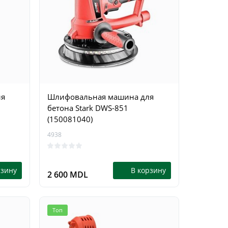
ля
Шлифовальная машина для
бетона Stark DWS-851
(150081040)
4938
рзину
В корзину
2 600 MDL
Топ