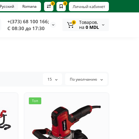
0
0
Русский
Romana
Личный кабинет
+(373) 68 100 166;
Tоваров,
0
на
0 MDL
С 08:30 до 17:30
15
По умолчанию
Топ