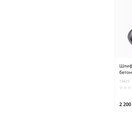
Шлиф
бетон
10425
2 20