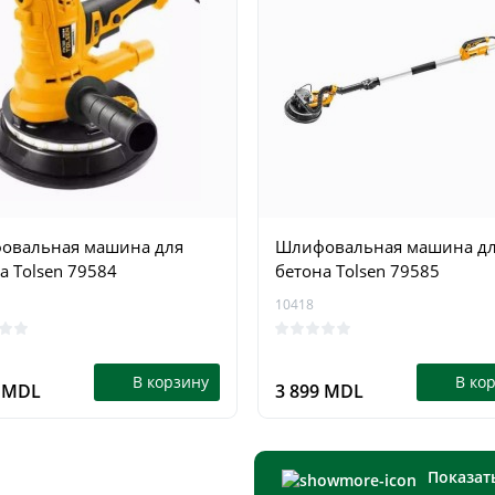
овальная машина для
Шлифовальная машина д
а Tolsen 79584
бетона Tolsen 79585
10418
В корзину
В ко
0 MDL
3 899 MDL
Показат