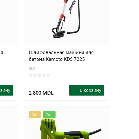
15407
15410
0
рзину
В корзину
3 299 MDL
2 799 
ля
Шлифовальная машина для
бетона Kamoto KDS 7225
864
рзину
В корзину
2 800 MDL
Хит
Топ