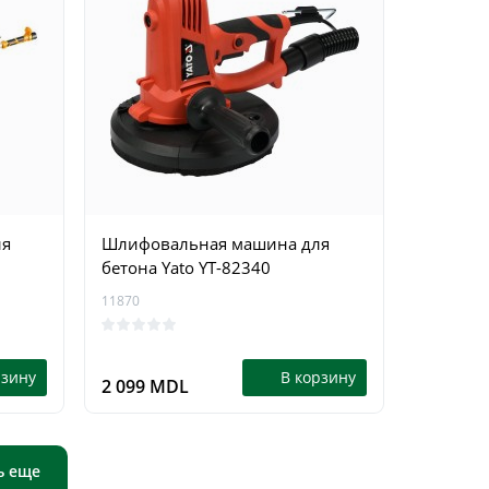
ля
Шлифовальная машина для
бетона Yato YT-82340
11870
рзину
В корзину
2 099 MDL
ь еще