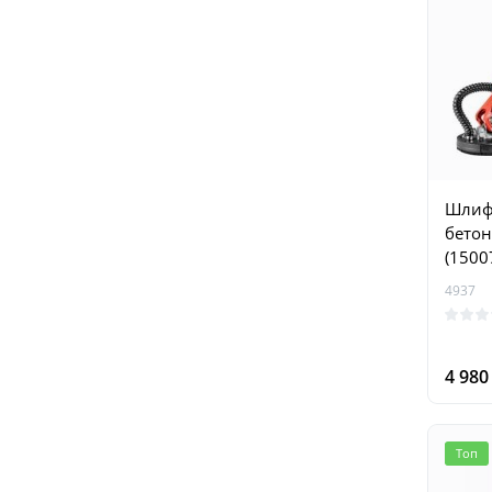
Шлиф
бетон
(1500
4937
4 98
Топ