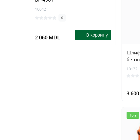
10042
15411
0
В корзину
2 060 MDL
1 79
Шлиф
бетон
10132
3 60
Топ