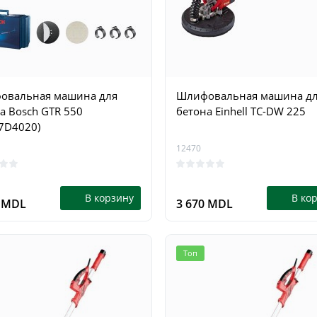
овальная машина для
Шлифовальная машина д
а Bosch GTR 550
бетона Einhell TC-DW 225
7D4020)
Топ
12470
В корзину
В ко
0 MDL
3 670 MDL
Топ
я пила бензиновая
Аккумуляторная цепная п
smann KS2609
Kraissmann 18 B