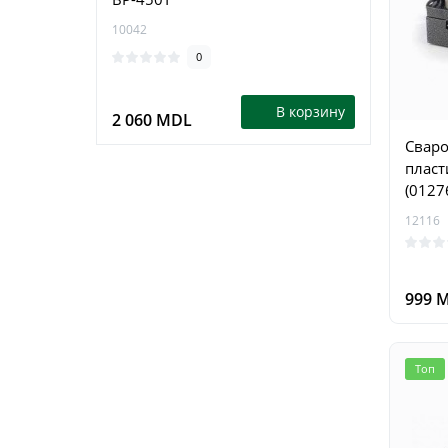
10042
15411
0
В корзину
2 060 MDL
1 79
Сваро
пласт
(0127
12116
999 
Топ