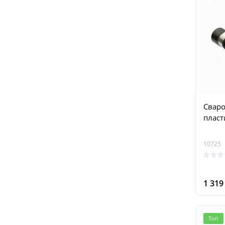
Сваро
пласт
10725
1 31
Топ