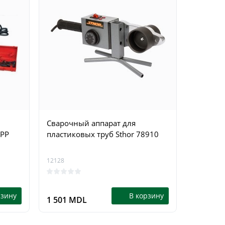
Сварочный аппарат для
 PP
пластиковых труб Sthor 78910
12128
рзину
В корзину
1 501 MDL