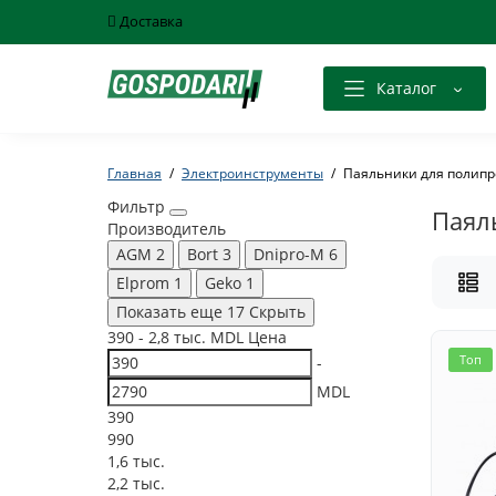
Доставка
Каталог
Главная
Электроинструменты
Паяльники для полип
Фильтр
Паял
Производитель
AGM
2
Bort
3
Dnipro-M
6
Elprom
1
Geko
1
Показать еще 17
Скрыть
390
-
2,8 тыс.
MDL
Цена
Топ
-
MDL
390
990
1,6 тыс.
2,2 тыс.