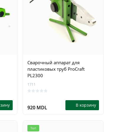
Сварочный аппарат для
пластиковых труб ProCraft
PL2300
1711
рзину
В корзину
920 MDL
Топ