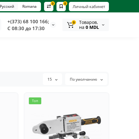
0
0
Русский
Romana
Личный кабинет
+(373) 68 100 166;
Tоваров,
0
на
0 MDL
С 08:30 до 17:30
15
По умолчанию
Топ