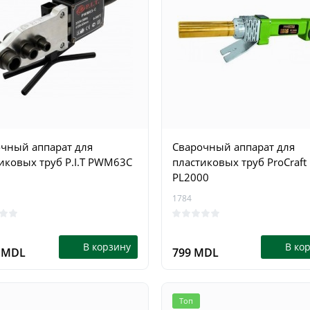
чный аппарат для
Сварочный аппарат для
иковых труб P.I.T PWM63C
пластиковых труб ProCraft
PL2000
1784
В корзину
В ко
9 MDL
799 MDL
Топ