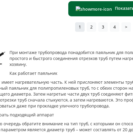
Показат
1
2
3
4
>
При монтаже трубопровода понадобится паяльник для пол
простого и быстрого соединения отрезков труб путем нагр
хозяину.
Как работает паяльник
 имеет нагревательную часть. К ней прислоняют элементы труб
ный паяльник для полипропиленовых труб, то с обеих сторон 
щего диаметра. Затем нагретые части двух труб соединяют фит
 отрезки труб сначала стыкуются, а затем нагреваются. Это пр
оваться даже при прокладке уличного трубопровода.
рать подходящий аппарат
ю очередь обратите внимание на тип труб, с которыми он способ
параметром является диаметр труб – может составлять от 20 до