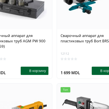
15409
0
0
В корзину
В ко
9 MDL
1 199 MDL
чный аппарат для
Сварочный аппарат для
иковых труб AGM PW 900
пластиковых труб Bort BR
69)
12112
В корзину
В ко
MDL
1 699 MDL
Топ