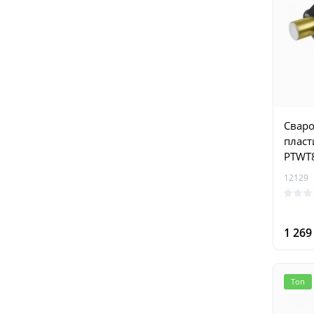
Сваро
пласт
PTWT
12129
1 26
Топ