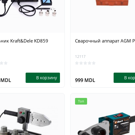
ник Kraft&Dele KD859
Сварочный аппарат AGM 
12117
Топ
В корзину
В ко
0 MDL
999 MDL
Топ
я пила бензиновая
Аккумуляторная цепная п
smann KS2609
Kraissmann 18 B