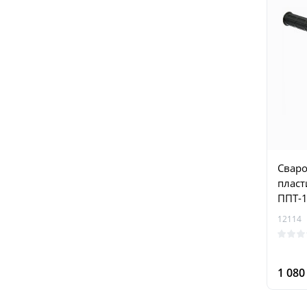
Сваро
пласт
ППТ-
12114
1 08