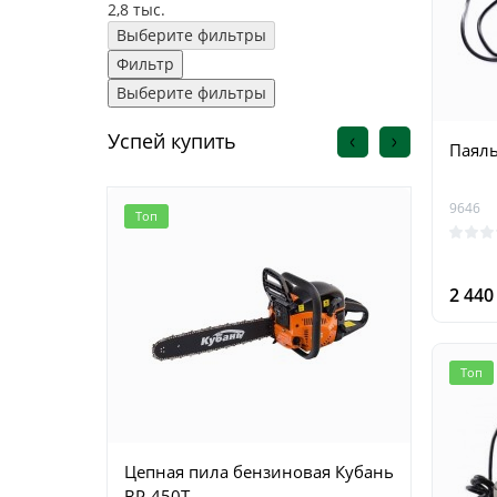
2,8 тыс.
Выберите фильтры
Фильтр
Выберите фильтры
Успей купить
Паяль
9646
Топ
Топ
2 44
Топ
Цепная пила бензиновая Кубань
Цепна
BP-450T
Krais