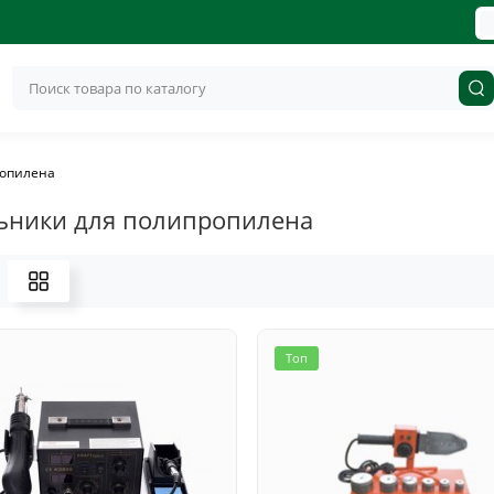
ропилена
ьники для полипропилена
Топ