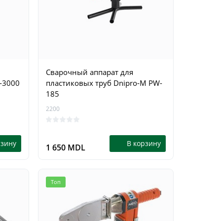
15407
15410
0
рзину
В корзину
3 299 MDL
2 799 
Сварочный аппарат для
S-3000
пластиковых труб Dnipro-M PW-
185
2200
рзину
В корзину
1 650 MDL
Топ