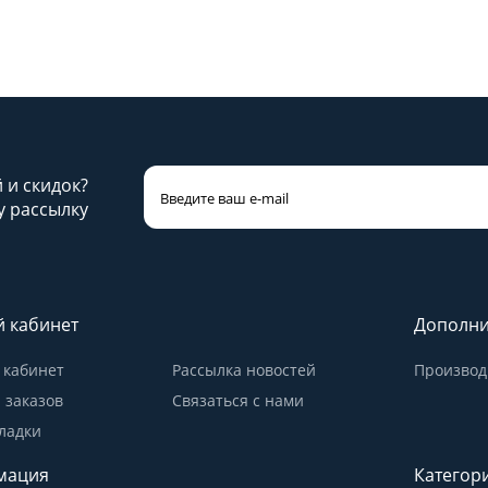
й и скидок?
 рассылку
 кабинет
Дополни
кабинет
Рассылка новостей
Производ
 заказов
Связаться с нами
ладки
мация
Категор