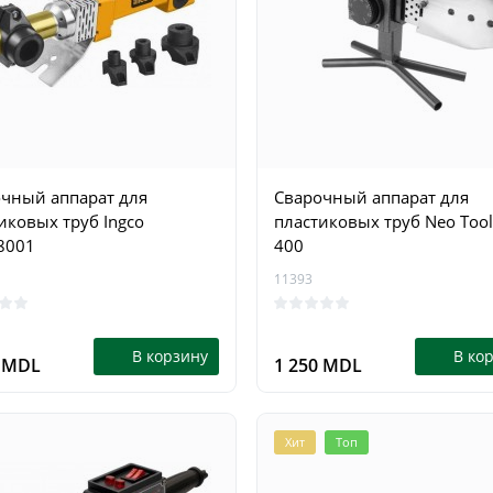
чный аппарат для
Сварочный аппарат для
иковых труб Ingco
пластиковых труб Neo Tool
8001
400
11393
В корзину
В ко
9 MDL
1 250 MDL
Хит
Топ