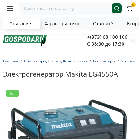
0
0
Описание
Характеристики
Отзывы
Вопро
+(373) 68 100 166;
С 08:30 до 17:30
Главная
Генераторы, Сварки, Компрессоры
Генераторы
Бензинов
Электрогенератор Makita EG4550A
Топ