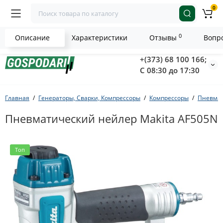
0
0
Описание
Характеристики
Отзывы
Вопро
+(373) 68 100 166;
С 08:30 до 17:30
Главная
Генераторы, Сварки, Компрессоры
Компрессоры
Пневмат
Пневматический нейлер Makita AF505N
Топ