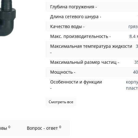
Глубина погружения -
Длина сетевого шнура -
Качество воды -
гря
Макс. производительность -
8.4
Максимальная температура жидкости
-
Максимальный размер частиц -
3
Мощность -
40
Особенности и функции
корпу
-
плас
Смотреть все
0
0
ывы
Вопрос - ответ