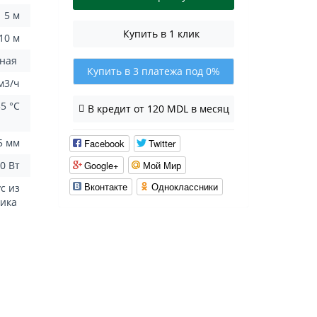
5 м
Купить в 1 клик
10 м
зная
Купить в 3 платежа под 0%
 м3/ч
35 °C
В кредит от 120 MDL в месяц
5 мм
Facebook
Twitter
Google+
Мой Мир
0 Вт
Вконтакте
Одноклассники
с из
тика