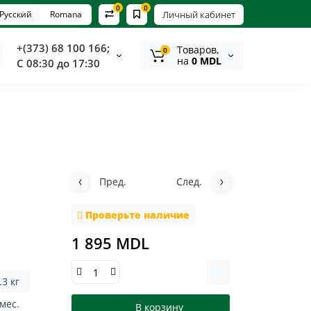
0
0
Русский
Romana
Личный кабинет
+(373) 68 100 166;
Tоваров,
0
на
0 MDL
С 08:30 до 17:30
Пред.
След.
Проверьте наличие
1 895 MDL
.3 кг
 мес.
В корзину