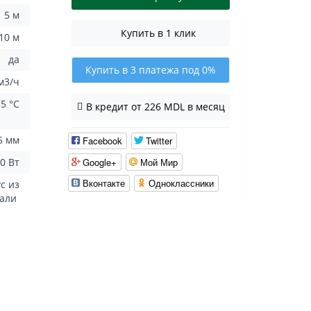
5 м
Купить в 1 клик
10 м
да
Купить в 3 платежа под 0%
м3/ч
35 °C
В кредит от 226 MDL в месяц
5 мм
Facebook
Twitter
Google+
Мой Мир
0 Вт
Вконтакте
Одноклассники
с из
тали