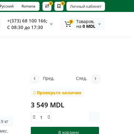
0
0
Русский
Romana
Личный кабинет
+(373) 68 100 166;
Tоваров,
0
на
0 MDL
С 08:30 до 17:30
Пред.
След.
Проверьте наличие
3 549 MDL
.9 кг
 мес.
В корзину