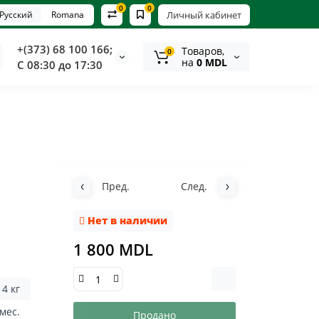
0
0
Русский
Romana
Личный кабинет
+(373) 68 100 166;
Tоваров,
0
на
0 MDL
С 08:30 до 17:30
Пред.
След.
Нет в наличии
1 800 MDL
4 кг
 мес.
Продано