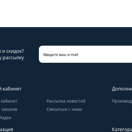
й и скидок?
 рассылку
 кабинет
Дополни
кабинет
Рассылка новостей
Производ
 заказов
Связаться с нами
ладки
мация
Категор