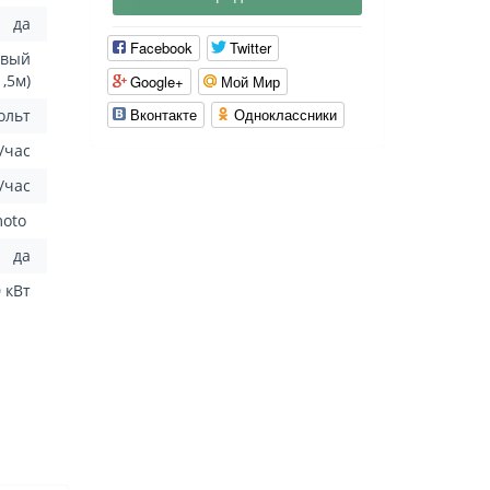
да
Facebook
Twitter
овый
1,5м)
Google+
Мой Мир
Вконтакте
Одноклассники
Вольт
/час
л/час
moto
да
 кВт