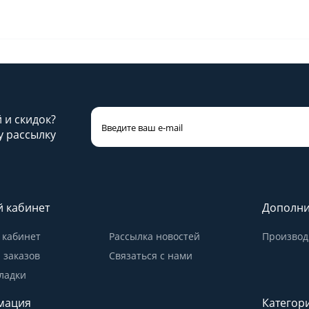
й и скидок?
 рассылку
 кабинет
Дополни
кабинет
Рассылка новостей
Производ
 заказов
Связаться с нами
ладки
мация
Категор