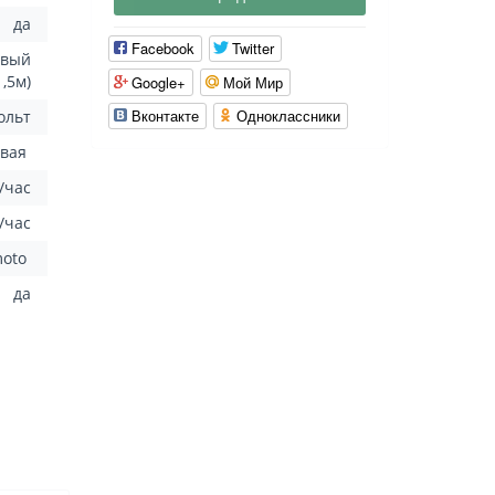
да
Facebook
Twitter
овый
1,5м)
Google+
Мой Мир
Вконтакте
Одноклассники
Вольт
овая
³/час
л/час
moto
да