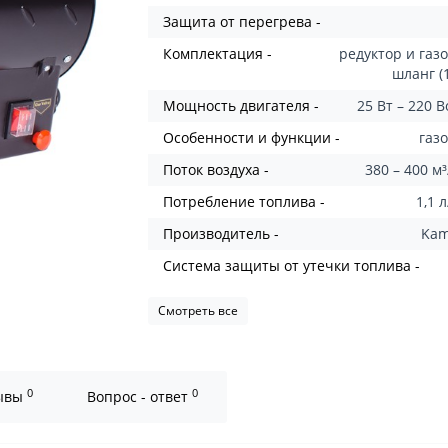
Защита от перегрева -
Комплектация -
редуктор и газ
шланг (
Мощность двигателя -
25 Вт – 220 
Особенности и функции -
газ
Поток воздуха -
380 – 400 м
Потребление топлива -
1,1 
Производитель -
Ka
Система защиты от утечки топлива -
Смотреть все
0
0
ывы
Вопрос - ответ