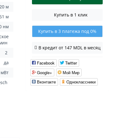
20 м
Купить в 1 клик
.61 м
0 нм
Купить в 3 платежа под 0%
ское
 мин
В кредит от 147 MDL в месяц
2
да
Facebook
Twitter
Google+
Мой Мир
 мВт
Вконтакте
Одноклассники
osch