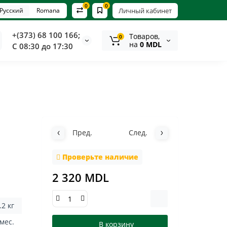
0
0
Русский
Romana
Личный кабинет
+(373) 68 100 166;
Tоваров,
0
на
0 MDL
С 08:30 до 17:30
Пред.
След.
Проверьте наличие
2 320 MDL
.2 кг
 мес.
В корзину