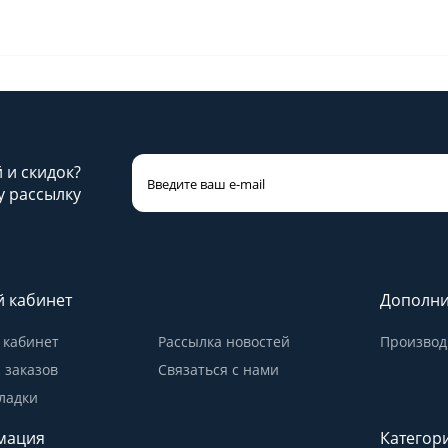
й и скидок?
 рассылку
 кабинет
Дополни
кабинет
Рассылка новостей
Производ
 заказов
Связаться с нами
ладки
мация
Категор