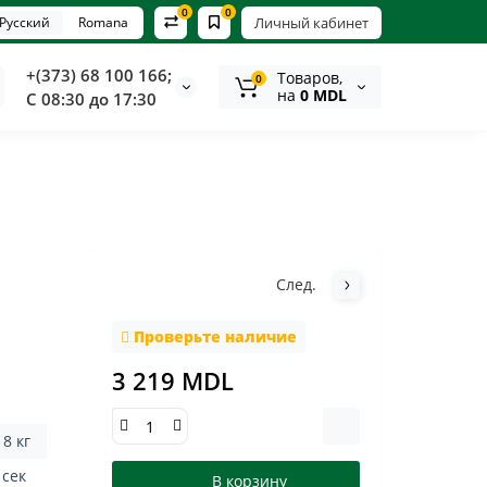
0
0
Русский
Romana
Личный кабинет
+(373) 68 100 166;
Tоваров,
0
на
0 MDL
С 08:30 до 17:30
След.
Проверьте наличие
3 219 MDL
18 кг
4 сек
В корзину