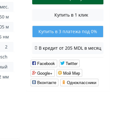
 мес.
Купить в 1 клик
50 м
.05 м
Купить в 3 платежа под 0%
5 нм
2
В кредит от 205 MDL в месяц
osch
Facebook
Twitter
рный
Google+
Мой Мир
2 мм
Вконтакте
Одноклассники