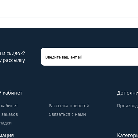
й и скидок?
 рассылку
 кабинет
Дополни
кабинет
Рассылка новостей
Производ
 заказов
Связаться с нами
ладки
мация
Категор