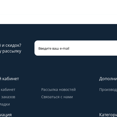
й и скидок?
 рассылку
 кабинет
Дополни
кабинет
Рассылка новостей
Производ
 заказов
Связаться с нами
ладки
мация
Категор