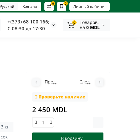
0
0
Русский
Romana
Личный кабинет
+(373) 68 100 166;
Tоваров,
0
на
0 MDL
С 08:30 до 17:30
Пред.
След.
Проверьте наличие
2 450 MDL
13 кг
4 сек
В корзину