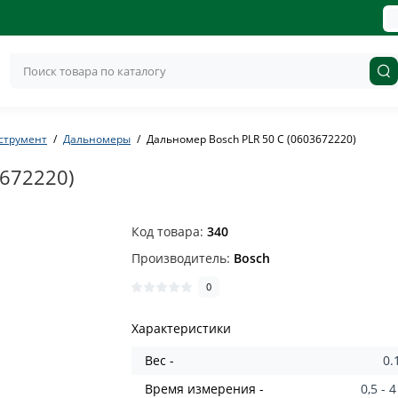
струмент
Дальномеры
Дальномер Bosch PLR 50 C (0603672220)
3672220)
Код товара:
340
Производитель:
Bosch
0
Характеристики
Вес -
0.
Время измерения -
0,5 - 