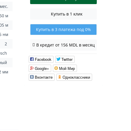
 мес.
Купить в 1 клик
50 м
.05 м
Купить в 3 платежа под 0%
5 нм
2
В кредит от 156 MDL в месяц
osch
Facebook
Twitter
рный
Google+
Мой Мир
2 мм
Вконтакте
Одноклассники