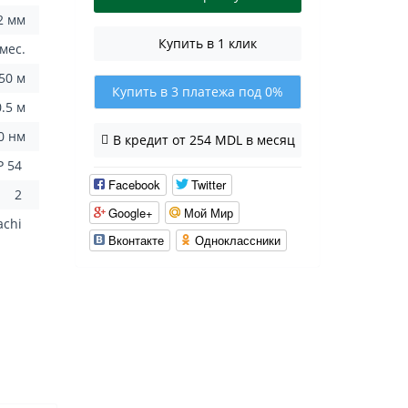
2 мм
Купить в 1 клик
 мес.
50 м
Купить в 3 платежа под 0%
0.5 м
0 нм
В кредит от 254 MDL в месяц
P 54
Facebook
Twitter
2
Google+
Мой Мир
achi
Вконтакте
Одноклассники