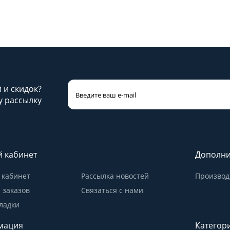
й и скидок?
 рассылку
 кабинет
Дополни
кабинет
Рассылка новостей
Производ
 заказов
Связаться с нами
ладки
мация
Категор