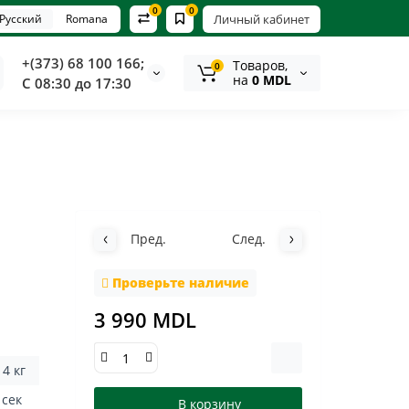
0
0
Русский
Romana
Личный кабинет
+(373) 68 100 166;
Tоваров,
0
на
0 MDL
С 08:30 до 17:30
Пред.
След.
Проверьте наличие
3 990 MDL
14 кг
3 сек
В корзину