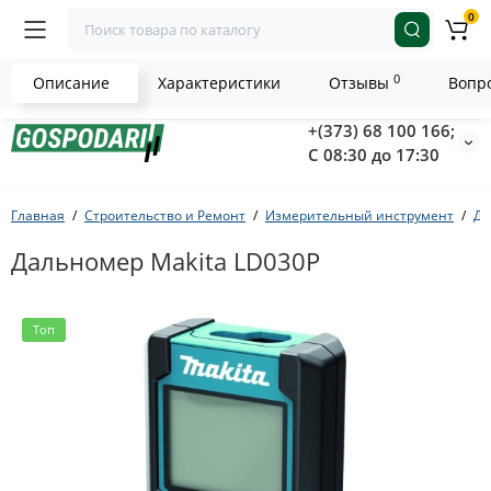
0
0
Описание
Характеристики
Отзывы
Вопро
+(373) 68 100 166;
С 08:30 до 17:30
Главная
Строительство и Ремонт
Измерительный инструмент
Да
Дальномер Makita LD030P
Топ